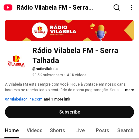
Rádio Vilabela FM - Serra
Talhada
Rádio Vilabela FM - Serra 
Talhada
@radiovilabela
20.5K subscribers
•
4.1K videos
A Vilabela FM está sempre com você! Fique à vontade em nosso canal, 
inscreva-se receba todo o conteúdo da nossa programação. Serra 
...more
Talhada, Pernambuco, Brasil. 
vilabelaonline.com
and 1 more link
Subscribe
Home
Videos
Shorts
Live
Posts
Search