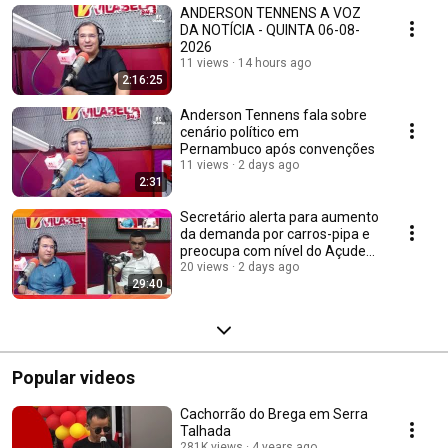
ANDERSON TENNENS A VOZ
DA NOTÍCIA - QUINTA 06-08-
2026
11 views
14 hours ago
2:16:25
Anderson Tennens fala sobre
cenário político em
Pernambuco após convenções
11 views
2 days ago
2:31
Secretário alerta para aumento
da demanda por carros-pipa e
preocupa com nível do Açude
Cachoeira
20 views
2 days ago
29:40
Popular videos
Cachorrão do Brega em Serra
Talhada
281K views
4 years ago