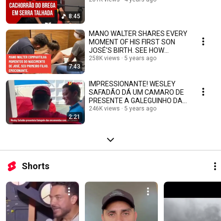
8:45
MANO WALTER SHARES EVERY
MOMENT OF HIS FIRST SON
JOSÉ'S BIRTH. SEE HOW
EMOTIONAL IT IS
258K views
5 years ago
7:43
IMPRESSIONANTE! WESLEY
SAFADÃO DÁ UM CAMARO DE
PRESENTE A GALEGUINHO DAS
ENCOMENDAS.
246K views
5 years ago
2:21
Shorts