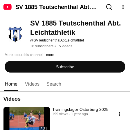
SV 1885 Teutschenthal Abt.
Leichtathletik
SV 1885 Teutschenthal Abt. 
Leichtathletik
@SVTeutschenthalAbtLeichtathlet
18 subscribers
•
15 videos
More about this channel
...more
Subscribe
Home
Videos
Search
Videos
Trainingslager Osterburg 2025
199 views
1 year ago
2:31