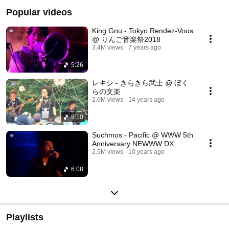
Popular videos
King Gnu - Tokyo Rendez-Vous
@ りんご音楽祭2018
3.4M views
7 years ago
5:26
レキシ - きらきら武士 @ ぼく
らの文楽
2.6M views
14 years ago
8:10
Suchmos - Pacific @ WWW 5th
Anniversary NEWWW DX
2.5M views
10 years ago
6:08
Playlists