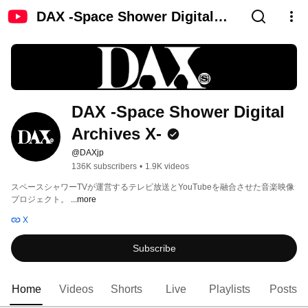
DAX -Space Shower Digital
Archives X-
DAX -Space Shower Digital 
Archives X-
@DAXjp
136K subscribers
•
1.9K videos
スペースシャワーTVが運営するテレビ放送とYouTubeを融合させた音楽映像
プロジェクト。 
...more
X
Subscribe
Home
Videos
Shorts
Live
Playlists
Posts