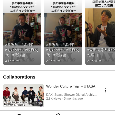
#参政党　#多様性　
#参政党　#多様性　
#ちいかわ　#政権交
#ちいかわ　#政権交
#森田美勇人 独
代　#陰謀論
代　#陰謀論
た理由
3.1K views
2.2K views
2.1K views
Collaborations
Wonder Culture Trip －UTASA
－
DAX -Space Shower Digital Archives X- and Actua
2.8K views
5 months ago
44:30