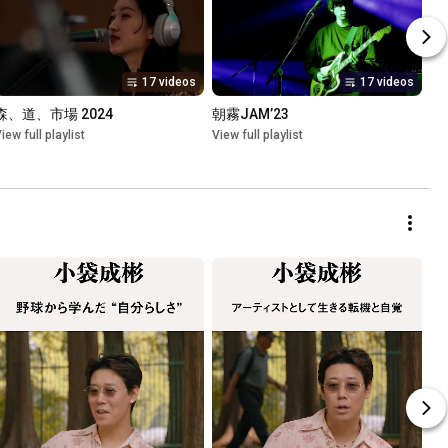
17 videos
17 videos
森、道、市場 2024
朝霧JAM’23
iew full playlist
View full playlist