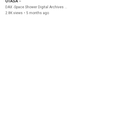
UTASA－
DAX -Space Shower Digital Archives X-
and Actually
2.8K views
•
5 months ago