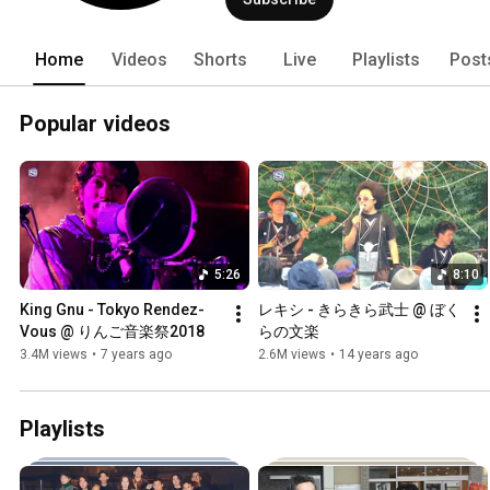
Home
Videos
Shorts
Live
Playlists
Post
Popular videos
5:26
8:10
King Gnu - Tokyo Rendez-
レキシ - きらきら武士 @ ぼく
Vous @ りんご音楽祭2018
らの文楽
3.4M views
•
7 years ago
2.6M views
•
14 years ago
Playlists