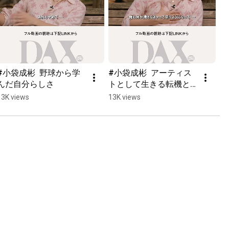
#小袋成彬  野球から学
#小袋成彬  アーティス
んだ自分らしさ
トとして生きる転機と
自覚
13K views
13K views