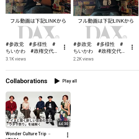
#参政党　#多様性　#
#参政党　#多様性　#
ちいかわ　#政権交代　
ちいかわ　#政権交代　
#陰謀論
#陰謀論
3.1K views
2.2K views
Collaborations
Play all
44:30
Wonder Culture Trip －