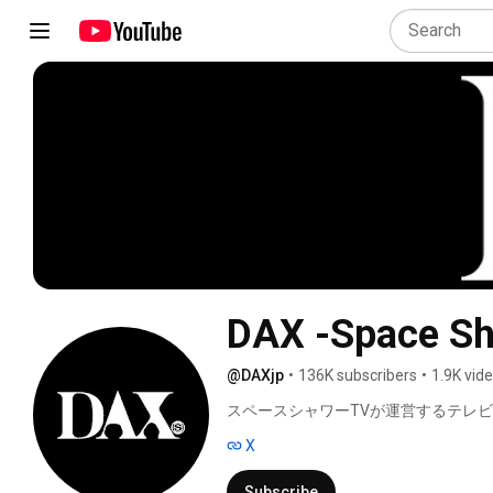
DAX -Space Sho
@DAXjp
•
136K subscribers
•
1.9K vid
スペースシャワーTVが運営するテレビ放
X
Subscribe