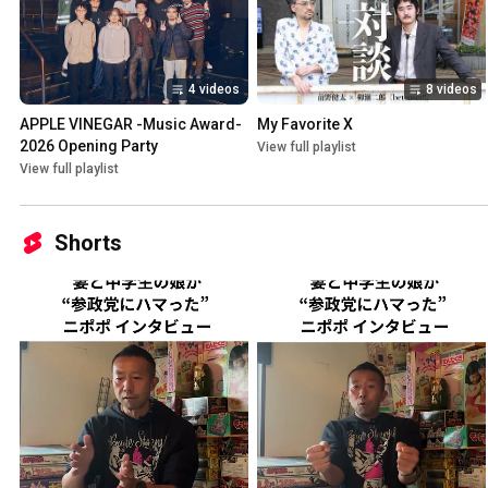
4 videos
8 videos
APPLE VINEGAR -Music Award- 
My Favorite X
2026 Opening Party
View full playlist
View full playlist
Shorts