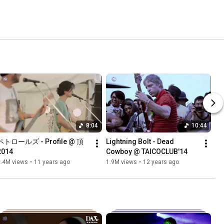
8:04
10:44
ペトロールズ - Profile @ 頂
Lightning Bolt - Dead 
2014
Cowboy @ TAICOCLUB'14
2.4M views
•
11 years ago
1.9M views
•
12 years ago