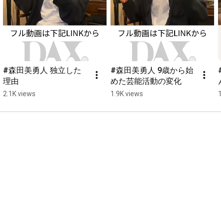
#森田美勇人 独立した
#森田美勇人 9歳から始
理由
めた芸能活動の変化
2.1K views
1.9K views