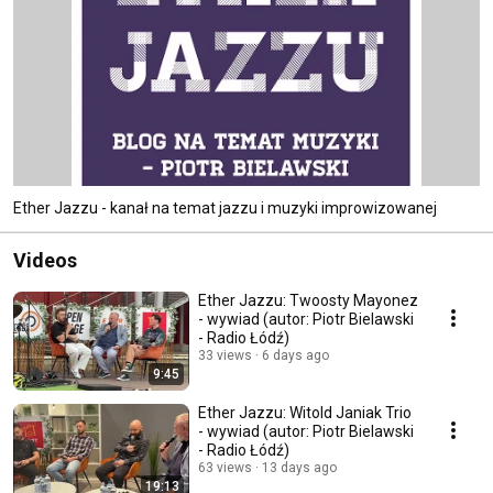
Ether Jazzu - kanał na temat jazzu i muzyki improwizowanej
Videos
Ether Jazzu: Twoosty Mayonez
- wywiad (autor: Piotr Bielawski
- Radio Łódź)
33 views
6 days ago
9:45
Ether Jazzu: Witold Janiak Trio
- wywiad (autor: Piotr Bielawski
- Radio Łódź)
63 views
13 days ago
19:13