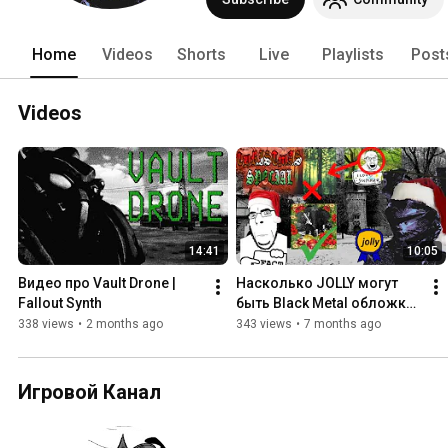
Home
Videos
Shorts
Live
Playlists
Post
Videos
14:41
10:05
Видео про Vault Drone | 
Насколько JOLLY могут 
Fallout Synth
быть Black Metal обложки? 
| Winterpilled Christmas 
338 views
•
2 months ago
343 views
•
7 months ago
Special
Игровой Канал