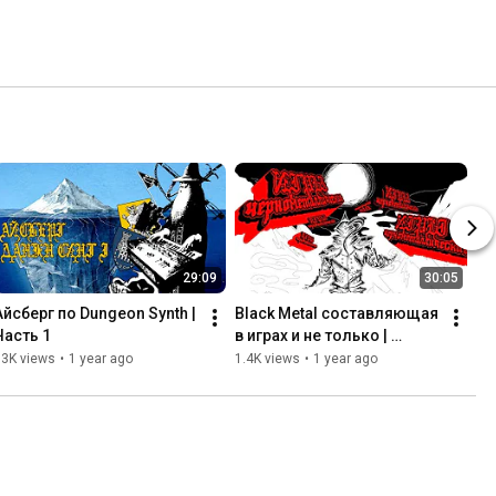
29:09
30:05
Айсберг по Dungeon Synth | 
Black Metal составляющая 
Часть 1
в играх и не только | 
Blackwave и 
13K views
•
1 year ago
1.4K views
•
1 year ago
Чернометаллический 
гейминг