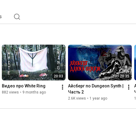
s
20:03
20:35
Видео про White Ring
Айсберг по Dungeon Synth | 
Часть 2
882 views
•
9 months ago
2.6K views
•
1 year ago