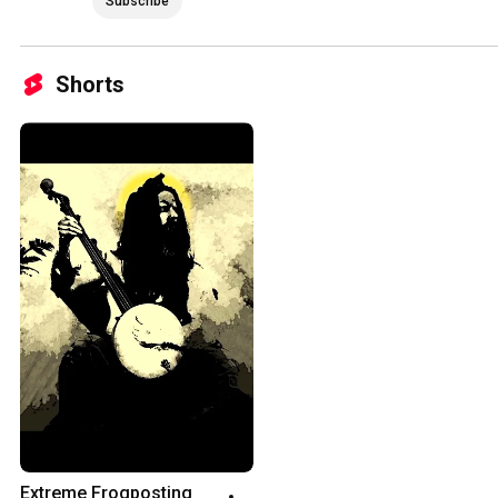
Subscribe
Shorts
Extreme Frogposting