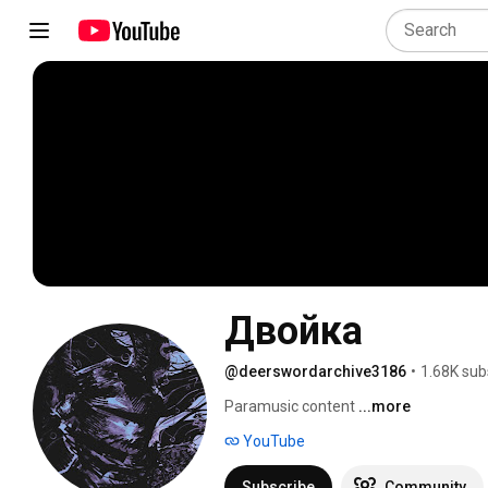
Двойка
@deerswordarchive3186
•
1.68K sub
Paramusic content 
...more
YouTube
Subscribe
Community