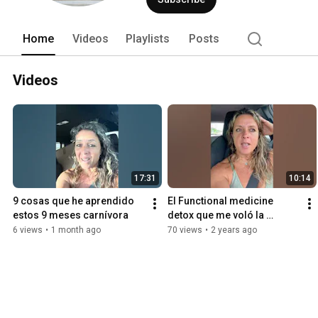
las cosas que me han ayudado a mi per
personal, profesional, de pareja, como 
Home
Videos
Playlists
Posts
Videos
17:31
10:14
9 cosas que he aprendido 
El Functional medicine 
estos 9 meses carnívora
detox que me voló la 
cabeza
6 views
•
1 month ago
70 views
•
2 years ago