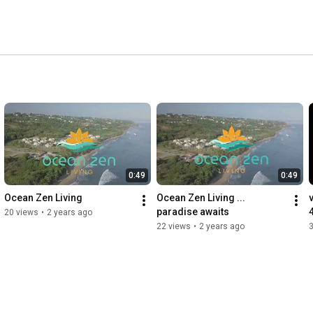
sonalmente en los diferentes aspectos de mi vida: 
madre, etc. etc. 
0:49
0:49
Ocean Zen Living
Ocean Zen Living ... 
paradise awaits
20 views
•
2 years ago
22 views
•
2 years ago