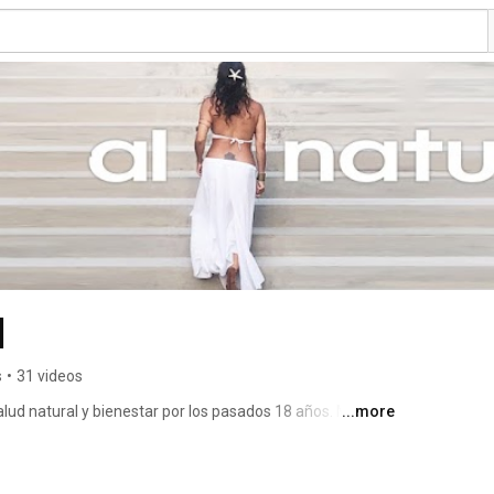
l
s
•
31 videos
 salud natural y bienestar por los pasados 18 años. Muchas 
...more
s en temas de salud natural y bienestar, usualmente a 
n las redes o de temas que se han presentado en la 
os vídeos para hablar de todos ellos y a la vez compartir 