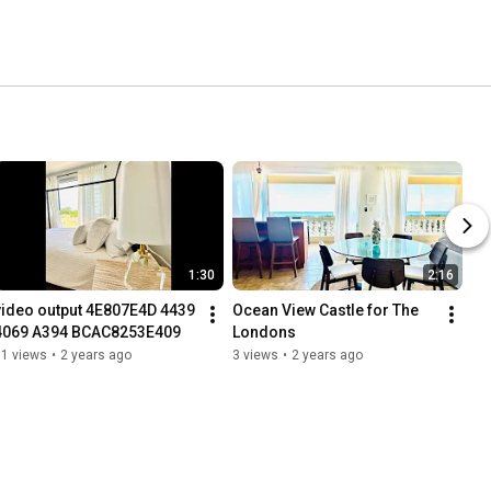
1:30
2:16
video output 4E807E4D 4439 
Ocean View Castle for The 
4069 A394 BCAC8253E409
Londons
31 views
•
2 years ago
3 views
•
2 years ago