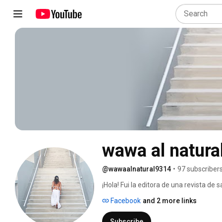
wawa al natura
@wawaalnatural9314
•
97 subscriber
¡Hola! Fui la editora de una revista de
personas me escriben pidiendo consejo
Facebook
and 2 more links
raíz de algún post personal que hago e
revista, así que se me ocurrió crear est
Subscribe