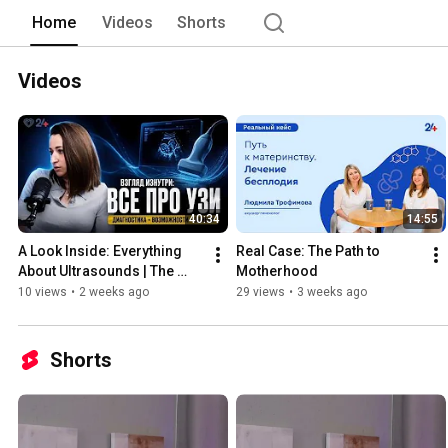
16:00 
Home
Videos
Shorts
Videos
40:34
14:55
A Look Inside: Everything 
Real Case: The Path to 
About Ultrasounds | The 
Motherhood
Not-So-Scary Podcast
10 views
•
2 weeks ago
29 views
•
3 weeks ago
Shorts