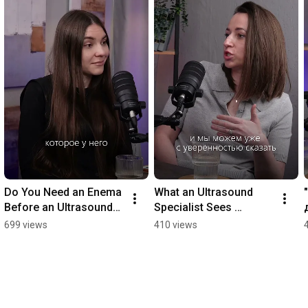
Do You Need an Enema 
What an Ultrasound 
Before an Ultrasound? 
Specialist Sees 
#podcast #gkb24 
#podcast #gkb24 
699 views
410 views
#NotAScaryPodcast
#NotScaryPodcast