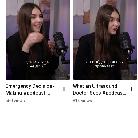
Emergency Decision-
What an Ultrasound 
Making #podcast 
Doctor Sees #podcast 
#hospital #gkb24
#NotAScaryPodcast 
660 views
814 views
#GKB24