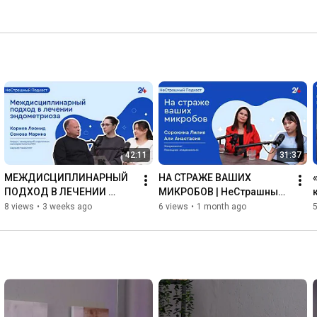
42:11
31:37
МЕЖДИСЦИПЛИНАРНЫЙ 
НА СТРАЖЕ ВАШИХ 
ПОДХОД В ЛЕЧЕНИИ 
МИКРОБОВ | НеСтрашный 
ЭНДОМЕТРИОЗА | 
подкаст
8 views
•
3 weeks ago
6 views
•
1 month ago
5
НеСтрашный подкаст