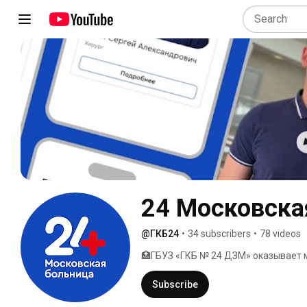
24 Московска
@ГКБ24
•
34 subscribers
•
78 videos
🏥ГБУЗ «ГКБ № 24 ДЗМ» оказывает
стационара и консультативно-диагн
осуществляется через операторов ca
Subscribe
обращении пациента в регистратуру. З