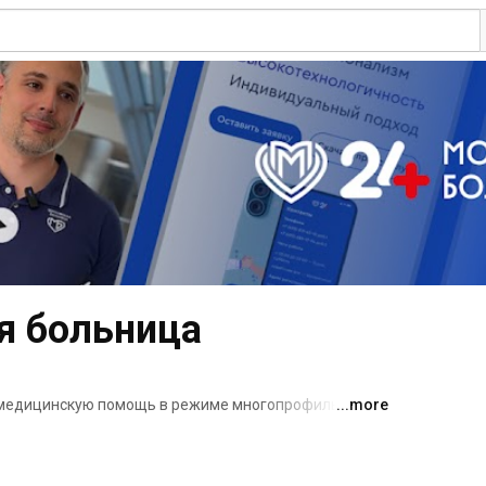
я больница
 медицинскую помощь в режиме многопрофильного 
...more
остического центра. Запись на прием 
ll-центра ☎ +7(495) 685-17-94 или при личном 
апись в будни с 8:30 до 19:00, в субботу с 8:30 до 