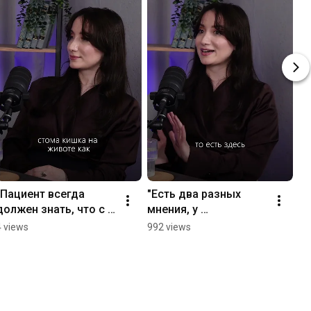
"Пациент всегда 
"Есть два разных 
должен знать, что с 
мнения, у 
ним?..."
пациентов..."
4 views
992 views