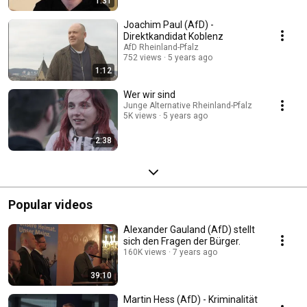
1:31
Joachim Paul (AfD) -
Direktkandidat Koblenz
AfD Rheinland-Pfalz
752 views
5 years ago
1:12
Wer wir sind
Junge Alternative Rheinland-Pfalz
5K views
5 years ago
2:38
Popular videos
Alexander Gauland (AfD) stellt
sich den Fragen der Bürger.
160K views
7 years ago
39:10
Martin Hess (AfD) - Kriminalität