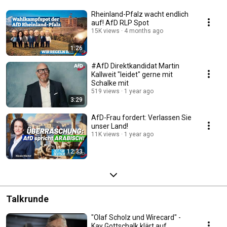
Rheinland-Pfalz wacht endlich
auf! AfD RLP Spot
15K views
4 months ago
1:26
#AfD Direktkandidat Martin
Kallweit "leidet" gerne mit
Schalke mit
519 views
1 year ago
3:29
AfD-Frau fordert: Verlassen Sie
unser Land!
11K views
1 year ago
12:33
Talkrunde
"Olaf Scholz und Wirecard" -
Kay Gottschalk klärt auf.