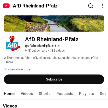
AfD Rheinland-Pfalz
AfD Rheinland-Pfalz
@afdrheinland-pfalz1514
9.4K subscribers
•
382 videos
Willkommen auf dem offiziellen Youtube-Kanal der AfD Rheinland-Pfalz! 
...more
alternative-rlp.de
Subscribe
Home
Videos
Shorts
Podcasts
Playlists
Sea
Videos