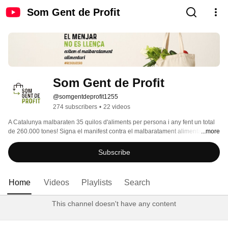
Som Gent de Profit
Som Gent de Profit
@somgentdeprofit1255
274 subscribers
•
22 videos
A Catalunya malbaraten 35 quilos d'aliments per persona i any fent un total 
de 260.000 tones! Signa el manifest contra el malbaratament alimentari a 
...more
somgentdeprofit.cat i forma part de la nostra comunitat. Som Gent de Profit! 
Subscribe
Home
Videos
Playlists
Search
This channel doesn't have any content