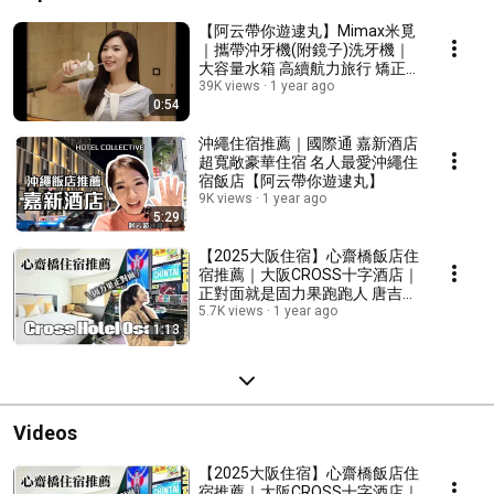
【阿云帶你遊逮丸】Mimax米覓
｜攜帶沖牙機(附鏡子)洗牙機｜
大容量水箱 高續航力旅行 矯正
牙齒沖牙機
39K views
1 year ago
0:54
沖繩住宿推薦｜國際通 嘉新酒店
超寬敞豪華住宿 名人最愛沖繩住
宿飯店【阿云帶你遊逮丸】
9K views
1 year ago
5:29
【2025大阪住宿】心齋橋飯店住
宿推薦｜大阪CROSS十字酒店｜
正對面就是固力果跑跑人 唐吉軻
德 從早逛到晚 直接住在商店街
5.7K views
1 year ago
1:13
中
Videos
【2025大阪住宿】心齋橋飯店住
宿推薦｜大阪CROSS十字酒店｜