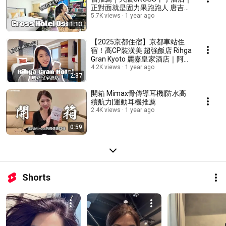
正對面就是固力果跑跑人 唐吉軻
德 從早逛到晚 直接住在商店街
5.7K views
1 year ago
1:13
中
【2025京都住宿】京都車站住
宿！高CP裝潢美 超強飯店 Rihga
Gran Kyoto 麗嘉皇家酒店｜阿云
帶你遊逮丸
4.2K views
1 year ago
2:37
開箱 Mimax骨傳導耳機|防水高
續航力|運動耳機推薦
2.4K views
1 year ago
0:59
Shorts