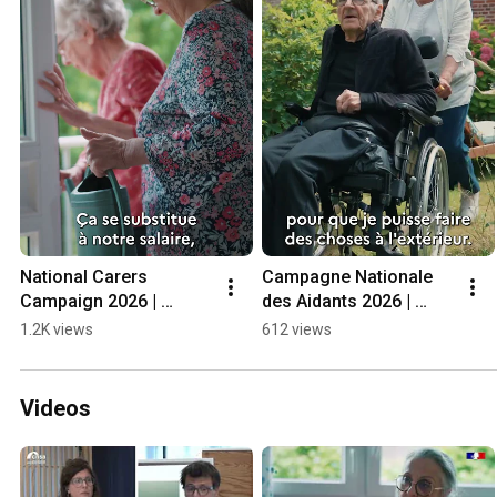
National Carers 
Campagne Nationale 
Campaign 2026 | 
des Aidants 2026 | 
Valérie - The daily 
Jeanine témoigne des 
1.2K views
612 views
allowance for 
solutions de répit pour 
caregivers (AJPA)
les aidants
Videos