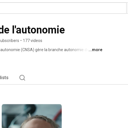
 de l'autonomie
subscribers
•
177 videos
 l’autonomie (CNSA) gère la branche autonomie de la 
...more
lists