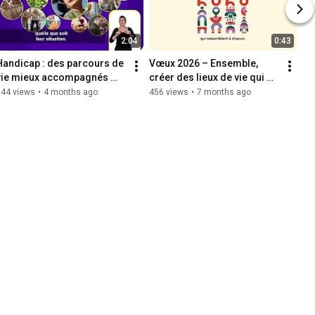
2:04
0:43
Handicap : des parcours de 
Vœux 2026 – Ensemble, 
vie mieux accompagnés 
créer des lieux de vie qui 
avec le plan 50 000 
nous relient
344 views
•
4 months ago
456 views
•
7 months ago
solutions