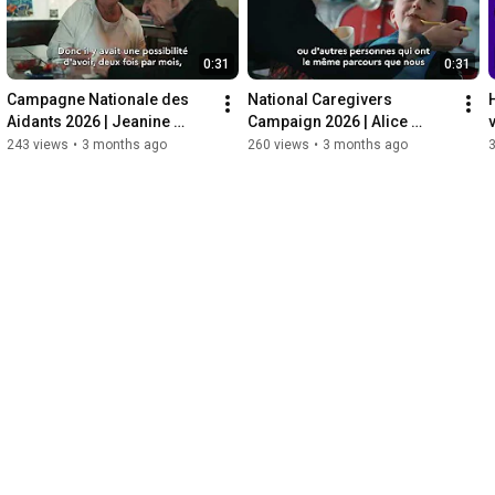
0:31
0:31
Campagne Nationale des 
National Caregivers 
Aidants 2026 | Jeanine 
Campaign 2026 | Alice 
témoigne des solutions de 
shares her experience of 
243 views
•
3 months ago
260 views
•
3 months ago
répit pour les aidants
becoming aware of being a 
care...