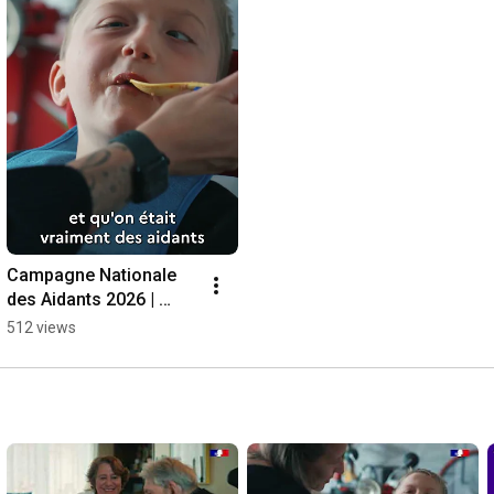
Campagne Nationale 
des Aidants 2026 | 
Alice, aidante témoigne 
512 views
#aidants #autonomie