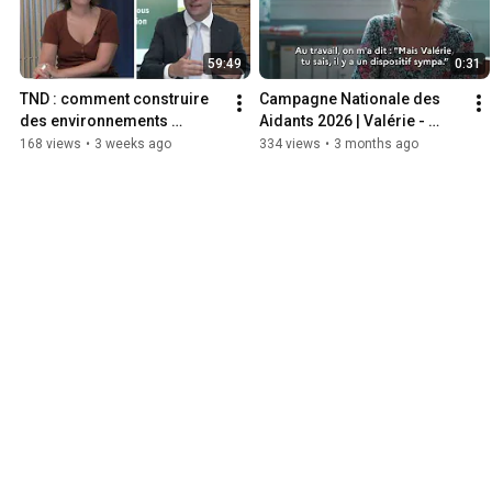
59:49
0:31
TND : comment construire 
Campagne Nationale des 
des environnements 
Aidants 2026 | Valérie - 
d'apprentissage et de travail 
L'allocation journalière du 
168 views
•
3 weeks ago
334 views
•
3 months ago
plus inclusifs ?
proche aidant (AJPA)