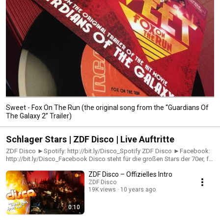
Sweet - Fox On The Run (the original song from the “Guardians Of
The Galaxy 2” Trailer)
Schlager Stars | ZDF Disco | Live Auftritte
ZDF Disco ►Spotify: http://bit.ly/Disco_Spotify ZDF Disco ►Facebook:
http://bit.ly/Disco_Facebook Disco steht für die großen Stars der 70er, für
exzellenten Disco-Sound, Top Chart Hits, explosive Glitterposen,
ZDF Disco – Offizielles Intro
einfühlsame Balladen und auch für deutsche Kultschlager – und genau
das findest du hier, inklusive passender Playlists! Homepage
ZDF Disco
19K views
10 years ago
►http://bit.ly/Disco_Homepage
0:10