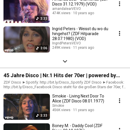
Disco 31.12.1979) (VOD)
amandalearVEVO
474K views
10 years ago
3:33
Ingrid Peters - Weisst du wo du
hingehst? (ZDF Hitparade
28.07.1980) (VOD)
IngridPetersVEVO
249K views
11 years ago
3:06
45 Jahre Disco | Nr.1 Hits der 70er | powered by
ZDF Disco
ZDF Disco ►Spotify: http://bit.ly/Disco_Spotify ZDF Disco ►Facebook:
http://bit.ly/Disco_Facebook Disco steht für die großen Stars der 70er, für
exzellenten Disco-Sound, Top Chart Hits, explosive Glitterposen,
Smokie - Living Next Door To
einfühlsame Balladen und auch für deutsche Kultschlager – und genau
das findest du hier, inklusive passender Playlists! Homepage
Alice (ZDF Disco 08.01.1977)
►http://bit.ly/Disco_Homepage
Smokie
456K views
11 years ago
3:33
Boney M. - Daddy Cool (ZDF