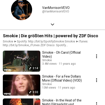
VanMorrisonVEVO
@VanMorrisonVEVO
Smokie | Die größten Hits | powered by ZDF Disco
Smokie ►Spotify: http://bit.ly/SpotifySmokie Smokie ►iTunes:
http://bit.ly/Smokie_iTUnes ZDF Disco: Spotify
►http://bit.ly/Disco_Spotify Facebook ►http://bit.ly/Disco_Facebook
Smokie - Oh Carol (Official
Disco steht für die großen Stars der 70er, für exzellenten Disco-Sound,
Top Chart Hits, explosive Glitterposen, einfühlsame Balladen und auch für
Video)
deutsche Kultschlager – und genau das findest du hier, inklusive
Smokie
passender Playlists! Homepage ►http://bit.ly/Disco_Homepage
3.4M views
11 years ago
3:14
Smokie - For a Few Dollars
More (Official Video) (VOD)
Smokie
13M views
11 years ago
3:32
Smokie - In the Heat of the
Night (Glitzerlicht und