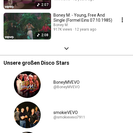
2:07
Boney M. - Young, Free And
Single (Formel Eins 07.10.1985)
Boney M.
917K views
12 years ago
2:08
Unsere großen Disco Stars
BoneyMVEVO
@BoneyMVEVO
smokieVEVO
@smokievevo7911