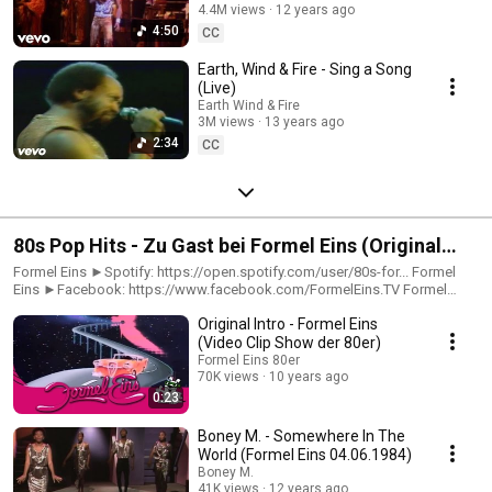
4.4M views
12 years ago
4:50
CC
Earth, Wind & Fire - Sing a Song
(Live)
Earth Wind & Fire
3M views
13 years ago
2:34
CC
80s Pop Hits - Zu Gast bei Formel Eins (Original
Clips aus der Musiksendung)
Formel Eins ►Spotify: https://open.spotify.com/user/80s-for... Formel
Eins ►Facebook: https://www.facebook.com/FormelEins.TV Formel
Eins, die berühmte Video Clip Show der 80er Jahre, präsentiert euch die
Original Intro - Formel Eins
kultigsten Hits der 80s und liefert die passende Playlist gleich dazu!
Homepage ►http://www.formel-eins.tv Hier findest du die Original
(Video Clip Show der 80er)
Formel Eins-Auftritte deiner 80s Stars! Von Jennifer Rush über Boney M.
Formel Eins 80er
bis Milli Vanilli - sie waren alle da! :)
70K views
10 years ago
0:23
Boney M. - Somewhere In The
World (Formel Eins 04.06.1984)
Boney M.
41K views
12 years ago