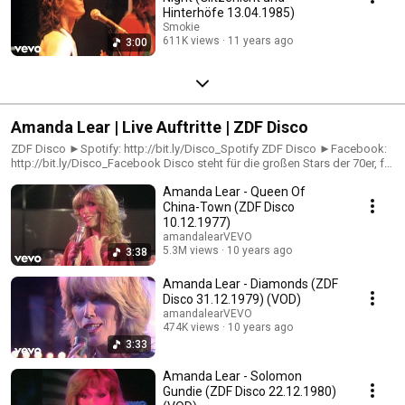
Hinterhöfe 13.04.1985)
Smokie
611K views
11 years ago
3:00
Amanda Lear | Live Auftritte | ZDF Disco
ZDF Disco ►Spotify: http://bit.ly/Disco_Spotify ZDF Disco ►Facebook:
http://bit.ly/Disco_Facebook Disco steht für die großen Stars der 70er, für
exzellenten Disco-Sound, Top Chart Hits, explosive Glitterposen,
Amanda Lear - Queen Of
einfühlsame Balladen und auch für deutsche Kultschlager – und genau
das findest du hier, inklusive passender Playlists! Homepage
China-Town (ZDF Disco
►http://bit.ly/Disco_Homepage
10.12.1977)
amandalearVEVO
5.3M views
10 years ago
3:38
Amanda Lear - Diamonds (ZDF
Disco 31.12.1979) (VOD)
amandalearVEVO
474K views
10 years ago
3:33
Amanda Lear - Solomon
Gundie (ZDF Disco 22.12.1980)