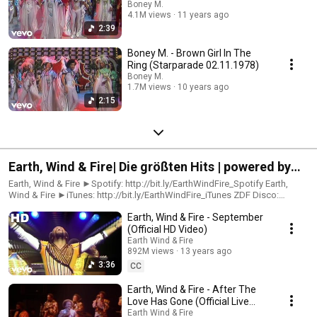
Boney M.
4.1M views
11 years ago
2:39
Boney M. - Brown Girl In The
Ring (Starparade 02.11.1978)
Boney M.
1.7M views
10 years ago
2:15
Earth, Wind & Fire| Die größten Hits | powered by
ZDF Disco
Earth, Wind & Fire ►Spotify: http://bit.ly/EarthWindFire_Spotify Earth,
Wind & Fire ►iTunes: http://bit.ly/EarthWindFire_iTunes ZDF Disco:
Spotify ►http://bit.ly/Disco_Spotify Facebook
Earth, Wind & Fire - September
►http://bit.ly/Disco_Facebook ZDF Disco steht für die großen Stars der
70er, für exzellenten Disco-Sound, Top Chart Hits, explosive Glitterposen,
(Official HD Video)
einfühlsame Balladen und auch für deutsche Kultschlager – und genau
Earth Wind & Fire
das findest du hier, inklusive passender Playlists! Homepage
892M views
13 years ago
►http://bit.ly/Disco_Homepage http://bit.ly/Sweet_Spotify
3:36
CC
Earth, Wind & Fire - After The
Love Has Gone (Official Live
Video)
Earth Wind & Fire