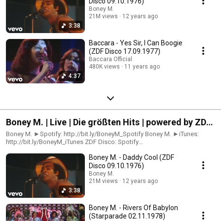
Disco 09.10.1976)
Boney M.
21M views
12 years ago
3:38
Baccara - Yes Sir, I Can Boogie
(ZDF Disco 17.09.1977)
Baccara Official
480K views
11 years ago
4:37
Boney M. | Live | Die größten Hits | powered by ZDF
Disco
Boney M. ►Spotify: http://bit.ly/BoneyM_Spotify Boney M. ►iTunes:
http://bit.ly/BoneyM_iTunes ZDF Disco: Spotify
►http://bit.ly/Disco_Spotify Facebook ►http://bit.ly/Disco_Facebook
Boney M. - Daddy Cool (ZDF
ZDF Disco steht für die großen Stars der 70er, für exzellenten Disco-
Sound, Top Chart Hits, explosive Glitterposen, einfühlsame Balladen und
Disco 09.10.1976)
auch für deutsche Kultschlager – und genau das findest du hier, inklusive
Boney M.
passender Playlists! Homepage ►http://bit.ly/Disco_Homepage
21M views
12 years ago
3:38
Boney M. - Rivers Of Babylon
(Starparade 02.11.1978)