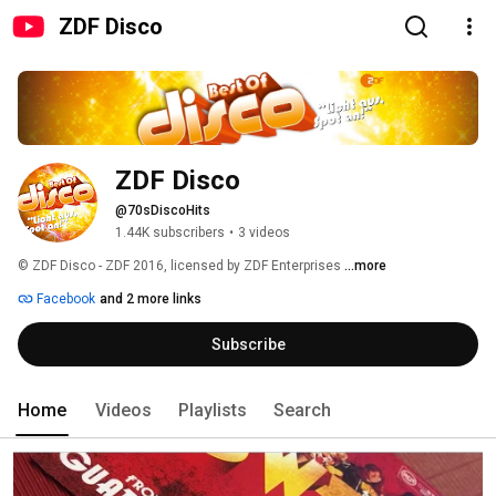
ZDF Disco
ZDF Disco
@70sDiscoHits
1.44K subscribers
•
3 videos
© ZDF Disco - ZDF 2016, licensed by ZDF Enterprises 
...more
Facebook
and 2 more links
Subscribe
Home
Videos
Playlists
Search