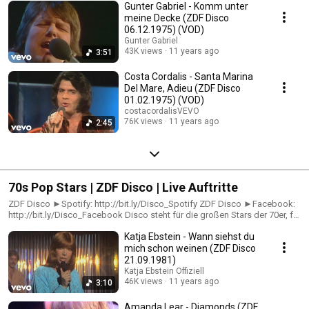
Gunter Gabriel - Komm unter
meine Decke (ZDF Disco
06.12.1975) (VOD)
Gunter Gabriel
43K views
11 years ago
3:51
Costa Cordalis - Santa Marina
Del Mare, Adieu (ZDF Disco
01.02.1975) (VOD)
costacordalisVEVO
76K views
11 years ago
2:45
70s Pop Stars | ZDF Disco | Live Auftritte
ZDF Disco ►Spotify: http://bit.ly/Disco_Spotify ZDF Disco ►Facebook:
http://bit.ly/Disco_Facebook Disco steht für die großen Stars der 70er, für
exzellenten Disco-Sound, Top Chart Hits, explosive Glitterposen,
Katja Ebstein - Wann siehst du
einfühlsame Balladen und auch für deutsche Kultschlager – und genau
das findest du hier, inklusive passender Playlists! Homepage
mich schon weinen (ZDF Disco
►http://bit.ly/Disco_Homepage
21.09.1981)
Katja Ebstein Offiziell
46K views
11 years ago
3:10
Amanda Lear - Diamonds (ZDF