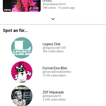
(VOD)
amandalearVEVO
78K views
10 years ago
3:09
Spot an für...
Legacy Club
@legacyclub1347
306 subscribers
Formel Eins 80er
@FormelEins80erHits
10.5K subscribers
ZDF Hitparade
@HitparadeTV
2.65K subscribers