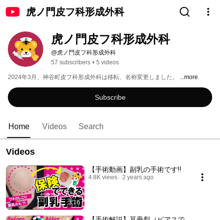
虎ノ門皮フ科形成外科
虎ノ門皮フ科形成外科
@虎ノ門皮フ科形成外科
57 subscribers
•
5 videos
2024年3月、神谷町皮フ科形成外科は移転、名称変更しました。 
...more
Subscribe
Home
Videos
Search
Videos
【手術動画】副乳の手術です‼
4.8K views
2 years ago
3:16
【手術解説】耳垂裂（ピアスで