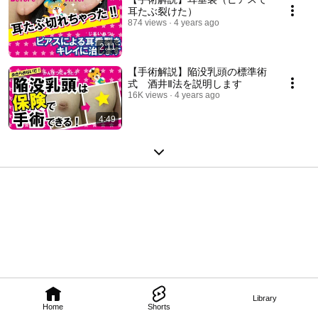
耳たぶ裂けた）
874 views
4 years ago
2:11
【手術解説】陥没乳頭の標準術
式 酒井Ⅱ法を説明します
16K views
4 years ago
4:49
Library
Home
Shorts