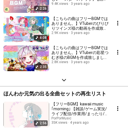
談/ゲーム実況/ライブ配信/作業
9.4K views
3 years ago
2:26
用/やさしい/キラキラ/かわい
い】 kawaii music
【こちらの曲はフリーBGMでは
ありません。】VTuberのびりび
りツインズ様の動画を作成致し
ました( ◜ω◝ )【ゲーム実況/ライ
2.9K views
3 years ago
4:08
ブ配信/やさしい/元気/かわい
い】 kawaii music
【こちらの曲はフリーBGMでは
ありません。】VTuberの彩星つ
むぎ様のBGMを作成致しました
( ◜ω◝ )【ゲーム実況/ライブ配
2.8K views
3 years ago
2:35
信/やさしい/元気/かわいい】
kawaii music
ほんわか元気の出る全曲セットの再生リスト
【フリーBGM】kawaii music
｢morning｣ 【雑談/ゲーム実況/
ライブ配信/作業用/まったり/ほ
のぼの/かわいい】
PorPorMusic
35K views
4 years ago
2:56