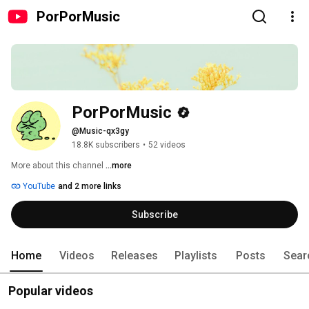
PorPorMusic
PorPorMusic
@Music-qx3gy
18.8K subscribers
•
52 videos
More about this channel
...more
YouTube
and 2 more links
Subscribe
Home
Videos
Releases
Playlists
Posts
Sear
Popular videos