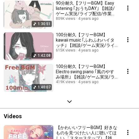
90分耐久【フリーBGM】Easy
listening ｢おうちDAY｣ 【雑談/
ゲーム実況/ライブ配信/作業用/
まったり/ほのぼの/かわいい】
809K views
4 years ago
1:30:51
kawaii music
100分耐久【フリーBGM】
kawaii music ｢ふわふわハイタ
ッチ｣ 【雑談/ゲーム実況/ライ
ブ配信/作業用/まったり/ほのぼ
615K views
4 years ago
1:42:08
の/かわいい】
100分耐久【フリーBGM】
Electro swing piano ｢風のやす
み場所｣ 【雑談/ゲーム実況/ラ
イブ配信/作業用/まったり/ほの
419K views
4 years ago
1:40:07
ぼの/かわいい】kawaii music
Videos
【かわいいフリーBGM】好きな
ものを見つけたい人に聴いてほ
しい 「スターステップ｣ 【雑