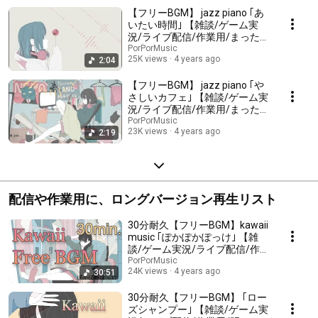
【フリーBGM】 jazz piano ｢あ
いたい時間｣ 【雑談/ゲーム実
況/ライブ配信/作業用/まった
り/ほのぼの/かわいい】kawaii
PorPorMusic
25K views
4 years ago
2:04
music
【フリーBGM】 jazz piano ｢や
さしいカフェ｣ 【雑談/ゲーム実
況/ライブ配信/作業用/まった
り/ほのぼの/かわいい】kawaii
PorPorMusic
23K views
4 years ago
2:19
music
配信や作業用に、ロングバージョン再生リスト
30分耐久【フリーBGM】kawaii
music ｢ぽかぽかぽっけ｣ 【雑
談/ゲーム実況/ライブ配信/作業
用/明るい/ほのぼの/かわいい】
PorPorMusic
24K views
4 years ago
30:51
30分耐久【フリーBGM】 ｢ロー
ズシャンプー｣ 【雑談/ゲーム実