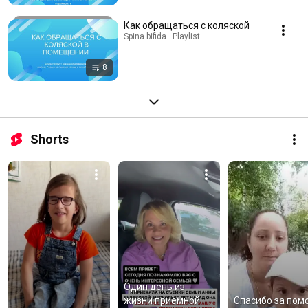
Как обращаться с коляской
Spina bifida · Playlist
8
Shorts
Один день из 
жизни приёмной 
Спасибо за пом