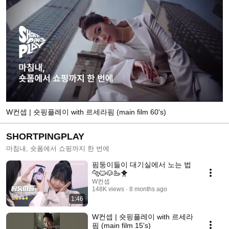
W컨셉 | 숏핑플레이 with 르세라핌 (main film 60's)
SHORTPINGPLAY
마침내, 숏폼에서 쇼핑까지 한 번에
핌둥이들이 대기실에서 노는 법
🐆🐱🐶🦢🐥
W컨셉
148K views
8 months ago
1:46
W컨셉 | 숏핑플레이 with 르세라
핌 (main film 15's)