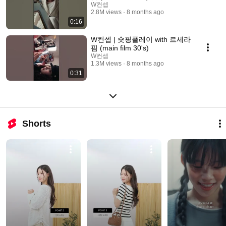
W컨셉
2.8M views
8 months ago
0:16
W컨셉 | 숏핑플레이 with 르세라
핌 (main film 30's)
W컨셉
1.3M views
8 months ago
0:31
Shorts