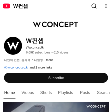
W컨셉
W컨셉
@wconceptkr
6.69K subscribers
•
615 videos
나만의 컨셉, 감각적 스타일링 
...more
wconcept.co.kr
and 2 more links
Subscribe
Home
Videos
Shorts
Playlists
Posts
Search