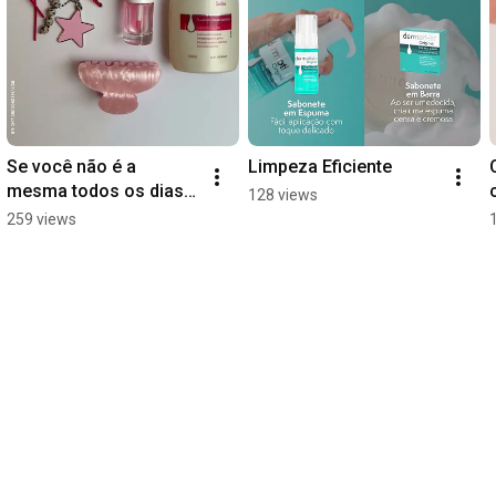
Se você não é a 
Limpeza Eficiente
mesma todos os dias, 
128 views
às necessidades da 
259 views
sua pele também não