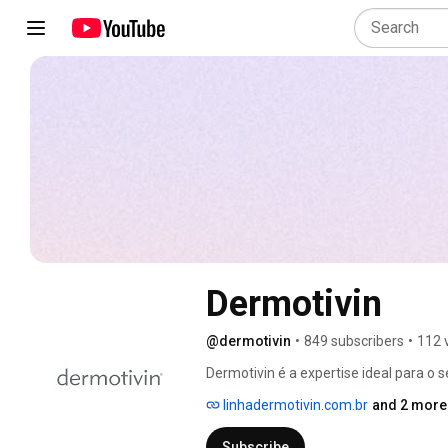
Dermotivin
@dermotivin
•
849 subscribers
•
112 
Dermotivin é a expertise ideal para o 
peles secas e sensibilizadas, oleosas, 
linhadermotivin.com.br
and 2 more 
pele. 
Subscribe