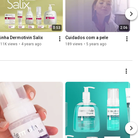
0:53
2:06
Linha Dermotivin Salix
Cuidados com a pele
311K views
•
4 years ago
189 views
•
5 years ago