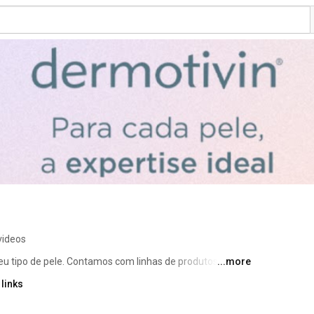
videos
seu tipo de pele. Contamos com linhas de produtos para 
...more
acneicas, e com nosso esfoliante para todos os tipos de 
links