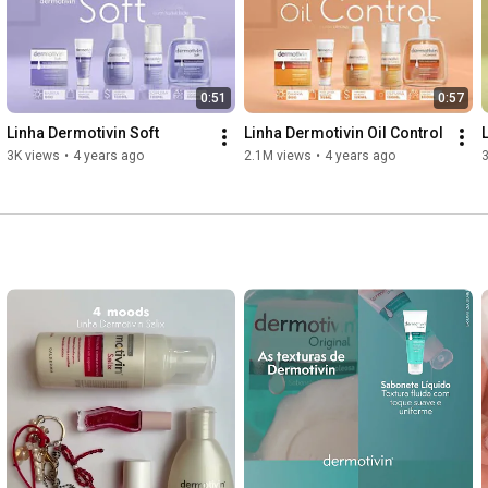
0:51
0:57
Linha Dermotivin Soft
Linha Dermotivin Oil Control
3K views
•
4 years ago
2.1M views
•
4 years ago