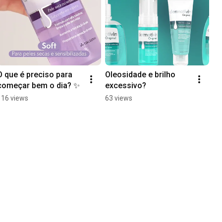
O que é preciso para 
Oleosidade e brilho 
começar bem o dia? ✨
excessivo?
116 views
63 views