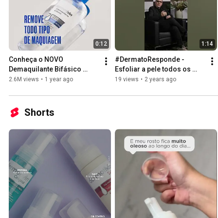
0:12
1:14
Conheça o NOVO 
#DermatoResponde - 
Demaquilante Bifásico 
Esfoliar a pele todos os 
Dermotivin!
dias é benefíco para a 
2.6M views
•
1 year ago
19 views
•
2 years ago
saúde? #Shorts
Shorts