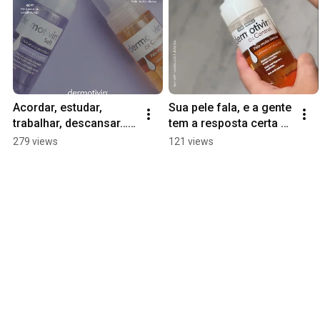
Acordar, estudar, 
Sua pele fala, e a gente 
trabalhar, descansar… 
tem a resposta certa 
Você precisa de uma 
para cada necessidade 
279 views
121 views
rotina e a sua pele 
dela ✨
também.