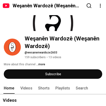
Weşanên Wardozê (Weşanên
Wardozê)
Weşanên Wardozê (Weşanên 
Wardozê)
@wesanenwardoze2603
159 subscribers
•
13 videos
More about this channel
...more
Subscribe
Home
Videos
Shorts
Playlists
Search
Videos