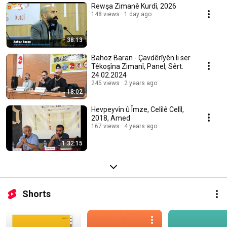
Rewşa Zimanê Kurdî, 2026
148 views
1 day ago
38:13
Bahoz Baran - Çavdêrîyên li ser
Têkoşîna Zimanî, Panel, Sêrt.
24.02.2024
245 views
2 years ago
18:02
Hevpeyvîn û Îmze, Celîlê Celîl,
2018, Amed
167 views
4 years ago
1:32:15
Shorts