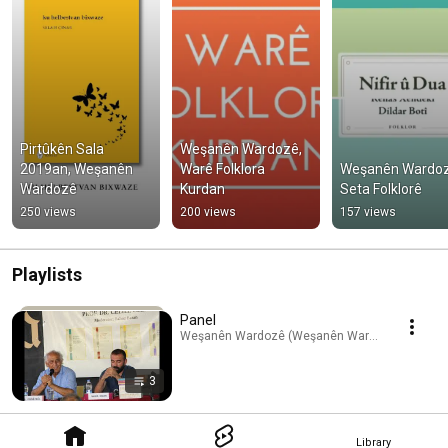
Pirtûkên Sala 
Weşanên Wardozê, 
2019an, Weşanên 
Warê Folklora 
Weşanên Wardozê
Wardozê
Kurdan
Seta Folklorê
250 views
200 views
157 views
Playlists
Panel
Weşanên Wardozê (Weşanên Wardozê) · Playlis
3
Library