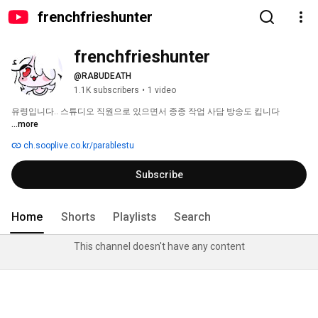
frenchfrieshunter
frenchfrieshunter
@RABUDEATH
1.1K subscribers
•
1 video
유령입니다.. 스튜디오 직원으로 있으면서 종종 작업 사담 방송도 킵니다 
...more
ch.sooplive.co.kr/parablestu
Subscribe
Home
Shorts
Playlists
Search
This channel doesn't have any content