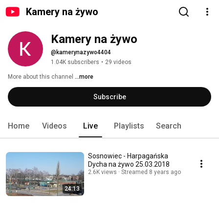
Kamery na żywo
Kamery na żywo
@kamerynazywo4404
1.04K subscribers
•
29 videos
More about this channel
...more
Subscribe
Home
Videos
Live
Playlists
Search
Sosnowiec - Harpagańska
Dycha na żywo 25.03.2018
2.6K views
Streamed 8 years ago
24:13