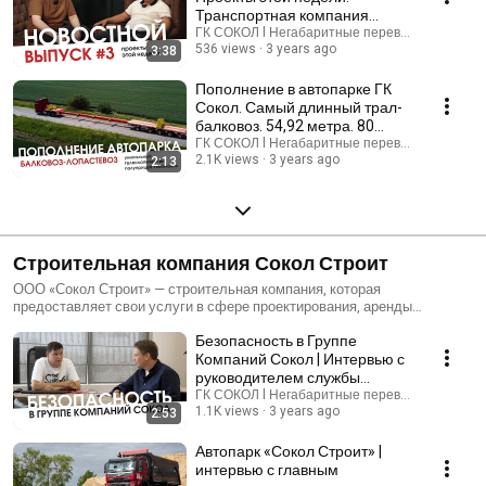
Транспортная компания
Сокол.
ГК СОКОЛ l Негабаритные перевозки
536 views
3 years ago
3:38
Пополнение в автопарке ГК
Сокол. Самый длинный трал-
балковоз. 54,92 метра. 80
тонн.
ГК СОКОЛ l Негабаритные перевозки
2.1K views
3 years ago
2:13
Строительная компания Сокол Строит
ООО «Сокол Строит» — строительная компания, которая
предоставляет свои услуги в сфере проектирования, аренды
спецтехники, строительства в Казани и Республики Татарстан.
Безопасность в Группе
Компаний Сокол | Интервью с
руководителем службы
безопасности
ГК СОКОЛ l Негабаритные перевозки
1.1K views
3 years ago
2:53
Автопарк «Сокол Строит» |
интервью с главным