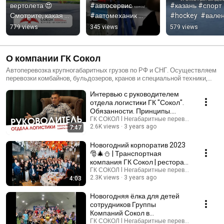
вертолета 😍 
#автосервис 
#казань #спорт 
Смотрите, какая 
#автомеханик 
#hockey  #вале
красота! 
#автомобиль
779 views
345 views
579 views
#вертолёты 
#перевозкагруза 
#транспортнаяком
О компании ГК Сокол
пания
Автоперевозка крупногабаритных грузов по РФ и СНГ. Осуществляем
перевозки комбайнов, бульдозеров, кранов и специальной техники,
промышленного оборудования и других тяжелых грузов. Предлагаем
Интервью с руководителем
аренду трала с проверенными водителями. Проверенные логисты
помогут своевременно и качественно перевезти любой груз,
отдела логистики ГК "Сокол".
подготовить разрешение на негабарит и сопровождение в случае
Обязанности. Принципы.
необходимости. В нашей фирме работают проверенные,
Советы начинающим.
ГК СОКОЛ l Негабаритные перевозки
профессиональные водители и экспедиторы, которые отлично знают
2.6K views
3 years ago
7:47
свою профессию. Есть страхование грузов. Ждем звонка!
Новогодний корпоратив 2023
🎅🎄⛄ | Транспортная
компания ГК Сокол | ресторан
Lucianо | г. Казань
ГК СОКОЛ l Негабаритные перевозки
2.3K views
3 years ago
4:03
Новогодняя ёлка для детей
сотрудников Группы
Компаний Сокол в
футбольным манеже Физра г.
ГК СОКОЛ l Негабаритные перевозки