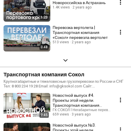
Новороссийска в Астрахань
1.4K views
2 years ago
1:20
Перевозка вертолета |
Транспортная компания
«Сокол» перевезла вертолет
513 views
2 years ago
0:48
Транспортная компания Сокол
Крупногабаритные и тяжеловесные грузоперевозки по России и СНГ
Тел: 8 800 234 19 28 Email: info@gksokol.com Сайт:
https://gksokol.com/
Новостной выпуск #4.
Проекты этой недели.
Транспортная компания
Сокол.
ГК СОКОЛ l Негабаритные перевозки
659 views
3 years ago
3:45
Новостной выпуск №3.
Проекты этой недели.