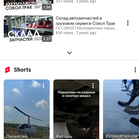
331 views
3 years ago
1:56
Склад автозапчастей в
грузовом сервисе Сокол Трак
ГК СОКОЛ l Негабаритные перевозки
836 views
3 years ago
3:27
Shorts
Перевозка 
#казань 
#хоккейсмячом 