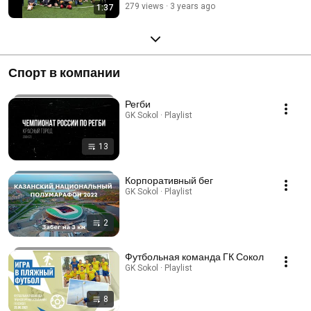
279 views
3 years ago
1:37
Казань
Спорт в компании
Регби
GK Sokol · Playlist
13
Корпоративный бег
GK Sokol · Playlist
2
Футбольная команда ГК Сокол
GK Sokol · Playlist
8