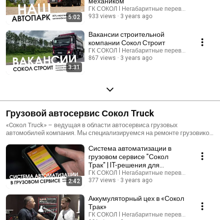
механиком
ГК СОКОЛ l Негабаритные перевозки
933 views
3 years ago
5:02
Вакансии строительной
компании Сокол Строит
ГК СОКОЛ l Негабаритные перевозки
867 views
3 years ago
3:31
Грузовой автосервис Сокол Truck
«Cокол Truck» – ведущая в области автосервиса грузовых
автомобилей компания. Мы специализируемся на ремонте грузовиков,
ремонте грузовых иномарок и их техническом обслуживании. Как
Система автоматизации в
правило, владельцы обратившиеся к нам для ремонта грузовых
машин остаются довольными качеством предоставляемых услуг и
грузовом сервисе "Сокол
становятся нашими постоянными клиентами. В нашем грузовом
Трак" | IT-решения для
сервисе грузовых автомобилей работает команда компетентных
автосервиса
ГК СОКОЛ l Негабаритные перевозки
специалистов, каждый из которых специализируется на определенной
377 views
3 years ago
2:42
марке грузового авто. Это позволяет нам проводить ремонтные
работы, учитывая нюансы каждой из марок. Мы работаем со всеми
Аккумуляторный цех в «Сокол
марками грузовиков: отечественными, европейскими, корейскими.
Трак»
Также мы осуществляем ремонт седельных тягачей. Телефон: +7
ГК СОКОЛ l Негабаритные перевозки
(987) 424-27-25 https://sokoltruck.ru/