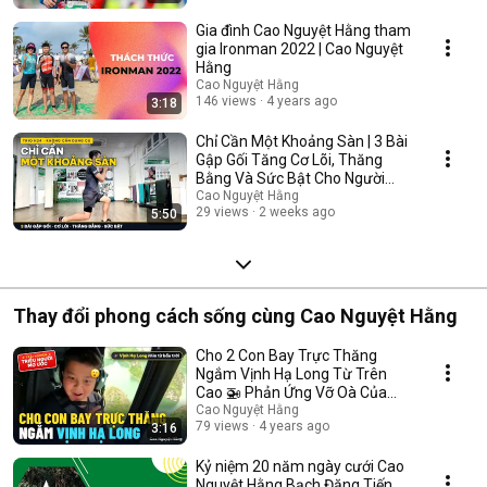
Gia đình Cao Nguyệt Hằng tham
gia Ironman 2022 | Cao Nguyệt
Hằng
Cao Nguyệt Hằng
146 views
4 years ago
3:18
Chỉ Cần Một Khoảng Sàn | 3 Bài
Gập Gối Tăng Cơ Lõi, Thăng
Bằng Và Sức Bật Cho Người
Chạy | Trio H24
Cao Nguyệt Hằng
29 views
2 weeks ago
5:50
Thay đổi phong cách sống cùng Cao Nguyệt Hằng
Cho 2 Con Bay Trực Thăng
Ngắm Vịnh Hạ Long Từ Trên
Cao 🚁 Phản Ứng Vỡ Oà Của
Con | Cao Nguyệt Hằng
Cao Nguyệt Hằng
79 views
4 years ago
3:16
Kỷ niệm 20 năm ngày cưới Cao
Nguyệt Hằng Bạch Đăng Tiến