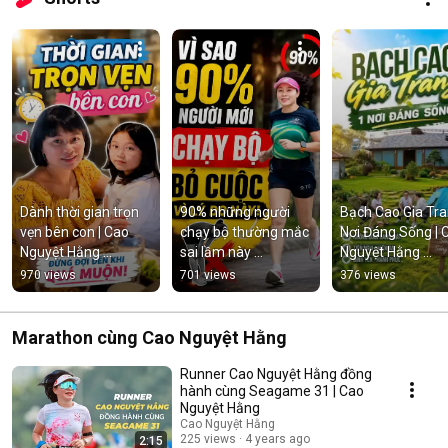
Dành thời gian trọn 
90% những người 
Bạch Cao Gia Tran
vẹn bên con | Cao 
chạy bộ thường mắc 
Nơi Đáng Sống | C
Nguyệt Hằng 
sai lầm này 
Nguyệt Hằng 
#caonguyethang 
#caonguyethang 
#caonguyethang
970 views
701 views
376 views
#nuoidaycon
#xuhuongyoutube  
#bachcaogiatra
#chaybo
Marathon cùng Cao Nguyệt Hằng
Runner Cao Nguyệt Hằng đồng
hành cùng Seagame 31 | Cao
Nguyệt Hằng
Cao Nguyệt Hằng
225 views
4 years ago
2:15