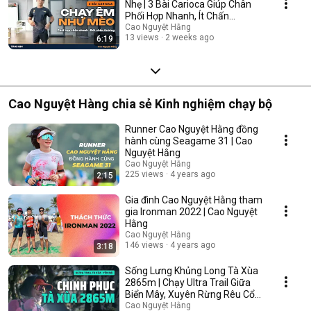
Nhẹ | 3 Bài Carioca Giúp Chân
Phối Hợp Nhanh, Ít Chấn
Thương | Trio H24
Cao Nguyệt Hằng
13 views
2 weeks ago
6:19
Cao Nguyệt Hàng chia sẻ Kinh nghiệm chạy bộ
Runner Cao Nguyệt Hằng đồng
hành cùng Seagame 31 | Cao
Nguyệt Hằng
Cao Nguyệt Hằng
225 views
4 years ago
2:15
Gia đình Cao Nguyệt Hằng tham
gia Ironman 2022 | Cao Nguyệt
Hằng
Cao Nguyệt Hằng
146 views
4 years ago
3:18
Sống Lưng Khủng Long Tà Xùa
2865m | Chạy Ultra Trail Giữa
Biển Mây, Xuyên Rừng Rêu Cổ
Tích Yên Bái
Cao Nguyệt Hằng