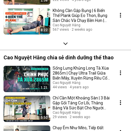
2:58
Không Cần Gập Bụng | 6 Biến
Thể Plank Giúp Eo Thon, Bụng
Săn Chắc Và Chạy Bền Hơn |
Trio H24
Cao Nguyệt Hằng
567 views
2 weeks ago
8:22
Cao Nguyệt Hằng chia sẻ dinh dưỡng thể thao
Sống Lưng Khủng Long Tà Xùa
2865m | Chạy Ultra Trail Giữa
Biển Mây, Xuyên Rừng Rêu Cổ
Tích Yên Bái
Cao Nguyệt Hằng
44 views
4 years ago
1:21
Chỉ Cần Một Khoảng Sàn | 3 Bài
Gập Gối Tăng Cơ Lõi, Thăng
Bằng Và Sức Bật Cho Người
Chạy | Trio H24
Cao Nguyệt Hằng
29 views
2 weeks ago
5:50
Chạy Êm Như Mèo, Tiếp Đất