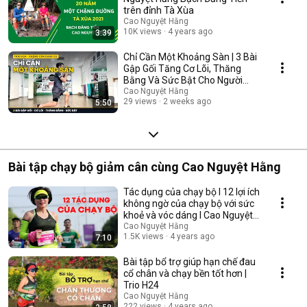
trên đỉnh Tà Xùa
Cao Nguyệt Hằng
10K views
4 years ago
3:39
Chỉ Cần Một Khoảng Sàn | 3 Bài
Gập Gối Tăng Cơ Lõi, Thăng
Bằng Và Sức Bật Cho Người
Chạy | Trio H24
Cao Nguyệt Hằng
29 views
2 weeks ago
5:50
Bài tập chạy bộ giảm cân cùng Cao Nguyệt Hằng
Tác dụng của chạy bộ l 12 lợi ích
không ngờ của chạy bộ với sức
khoẻ và vóc dáng l Cao Nguyệt
Hằng
Cao Nguyệt Hằng
1.5K views
4 years ago
7:10
Bài tập bổ trợ giúp hạn chế đau
cổ chân và chạy bền tốt hơn |
Trio H24
Cao Nguyệt Hằng
222 views
4 years ago