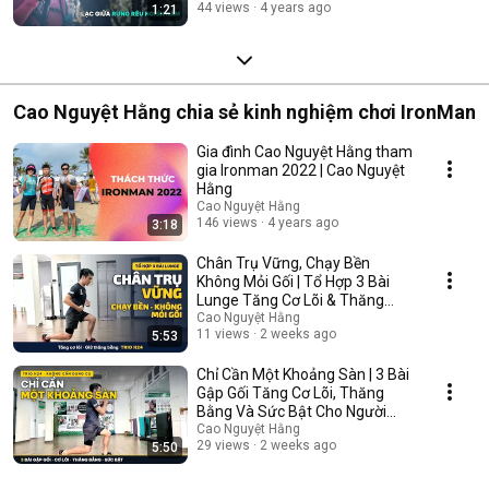
44 views
4 years ago
1:21
Cao Nguyệt Hằng chia sẻ kinh nghiệm chơi IronMan
Gia đình Cao Nguyệt Hằng tham
gia Ironman 2022 | Cao Nguyệt
Hằng
Cao Nguyệt Hằng
146 views
4 years ago
3:18
Chân Trụ Vững, Chạy Bền
Không Mỏi Gối | Tổ Hợp 3 Bài
Lunge Tăng Cơ Lõi & Thăng
Bằng | Trio H24
Cao Nguyệt Hằng
11 views
2 weeks ago
5:53
Chỉ Cần Một Khoảng Sàn | 3 Bài
Gập Gối Tăng Cơ Lõi, Thăng
Bằng Và Sức Bật Cho Người
Chạy | Trio H24
Cao Nguyệt Hằng
29 views
2 weeks ago
5:50