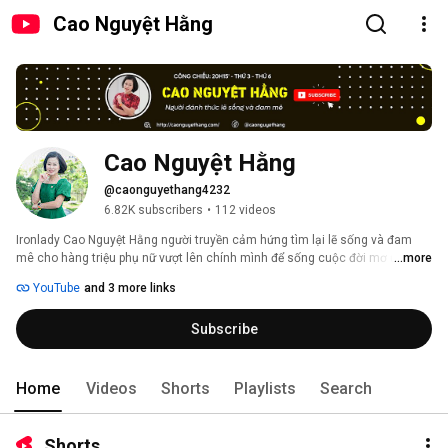
Cao Nguyệt Hằng
Cao Nguyệt Hằng
@caonguyethang4232
6.82K subscribers
•
112 videos
Ironlady Cao Nguyệt Hằng người truyền cảm hứng tìm lại lẽ sống và đam 
mê cho hàng triệu phụ nữ vượt lên chính mình để sống cuộc đời mơ ước. 
...more
Nhà sáng lập cộng đồng Trio H24 cộng đồng bơi đạp chạy 
YouTube
and 3 more links
Subscribe
Home
Videos
Shorts
Playlists
Search
Shorts