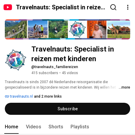
Travelnauts: Specialist in reizen
met kinderen
Travelnauts: Specialist in 
reizen met kinderen
@travelnauts_familiereizen
415 subscribers
•
45 videos
Travelnauts is sinds 2007 dé Nederlandse reisorganisatie die 
gespecialiseerd is in bijzondere reizen met kinderen. Wij willen het 
...more
mogelijk maken voor jullie als ouders om hele bijzondere reizen te beleven 
travelnauts.nl
and 2 more links
met de kinderen, en zo jullie liefde voor reizen, de natuur en andere 
culturen met de kinderen te delen. 
Subscribe
Home
Videos
Shorts
Playlists