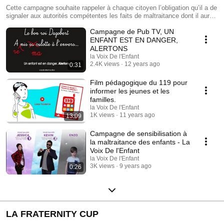
SEUL NUMÉRO, GRATUIT, DISPONIBLE 24h/24h :
Cette campagne souhaite rappeler à chaque citoyen l’obligation qu’il a de
signaler aux autorités compétentes les faits de maltraitance dont il aurait
LE 119 -
connaissance. Pour ce faire, un site Internet indiquant les démarches à
Campagne de Pub TV, UN
engager pour alerter lorsqu’un enfant est en danger ou maltraité, a été
créé et est accessible au grand public : www.unenfantestendanger.com
ENFANT EST EN DANGER,
ALERTONS
la Voix De l'Enfant
2.4K views
12 years ago
0:31
Film pédagogique du 119 pour
informer les jeunes et les
familles.
la Voix De l'Enfant
1K views
11 years ago
13:09
Campagne de sensibilisation à
la maltraitance des enfants - La
Voix De l'Enfant
la Voix De l'Enfant
3K views
9 years ago
0:26
LA FRATERNITY CUP