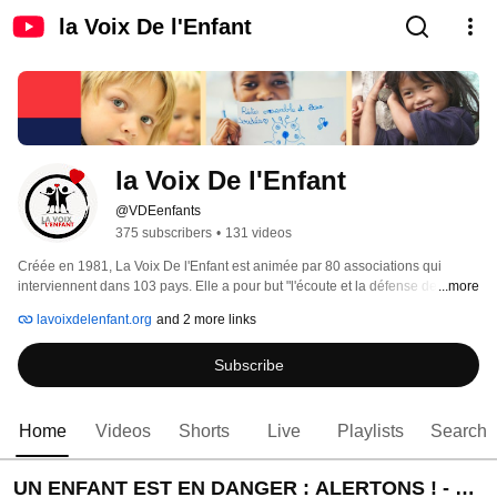
la Voix De l'Enfant
la Voix De l'Enfant
@VDEenfants
375 subscribers
•
131 videos
Créée en 1981, La Voix De l'Enfant est animée par 80 associations qui 
interviennent dans 103 pays. Elle a pour but "l'écoute et la défense de tout 
...more
enfant en détresse quel qu'il soit, où qu'il soit" 
lavoixdelenfant.org
and 2 more links
Subscribe
Home
Videos
Shorts
Live
Playlists
Search
UN ENFANT EST EN DANGER : ALERTONS ! - UN