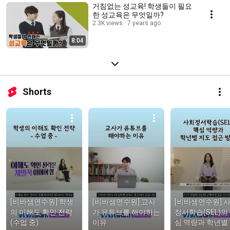
거침없는 성교육! 학생들이 필요
한 성교육은 무엇일까?
2.3K views
7 years ago
8:04
Shorts
[비바샘연수원] 학생
[비바샘연수원] 교사
[비바샘연수원] 
의 이해도 확인 전략
가 유튜브를 해야하는 
정서학습(SEL)의
(수업 중)
이유
심 역량과 학년별