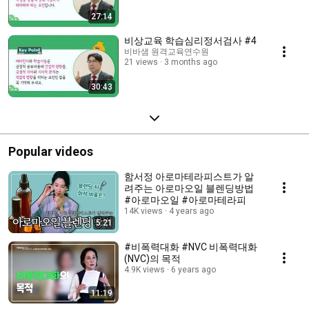
27:14
비상교육 학습심리정서검사 #4
비바샘 원격교육연수원
21 views
3 months ago
30:43
Popular videos
함서정 아로마테라피스트가 알
려주는 아로마오일 블렌딩방법
#아로마오일 #아로마테라피
14K views
4 years ago
5:21
#비폭력대화 #NVC 비폭력대화
(NVC)의 목적
4.9K views
6 years ago
11:19