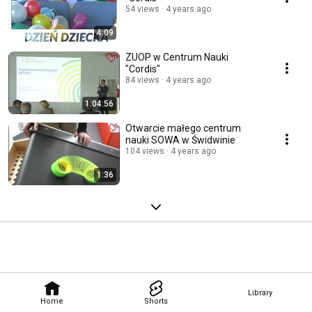
54 views
4 years ago
4:09
ZUOP w Centrum Nauki
"Cordis"
84 views
4 years ago
1:04:56
Otwarcie małego centrum
nauki SOWA w Świdwinie
104 views
4 years ago
1:36
Library
Home
Shorts