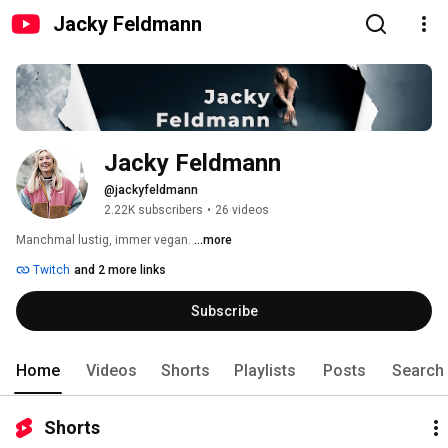
Jacky Feldmann
Jacky Feldmann
@jackyfeldmann
2.22K subscribers
•
26 videos
Manchmal lustig, immer vegan. 
...more
Twitch
and 2 more links
Subscribe
Home
Videos
Shorts
Playlists
Posts
Search
Shorts