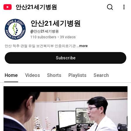
안산21세기병원
안산21세기병원
@안산21세기병원
110 subscribers
•
39 videos
안산 척추·관절 유일 보건복지부 인증의료기관 
...more
Subscribe
Home
Videos
Shorts
Playlists
Search