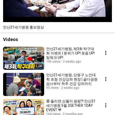
안산21세기병원 홍보영상
Videos
안산21세기병원, 제3회 탁구대
회 이벤트 | 분위기 UP! 웃음 UP!
팀워크 UP!
190 views
2 weeks ago
1:28
안산21세기병원, 단원구 노인대
학 초청 건강강좌 현장 | 골다공증
검사부터 척추 건강 강의까지
95 views
2 weeks ago
2:41
🎡 돌리면 선물이 팡팡?! 안산21
세기병원 5월 2GETHER 1DAY
EVENT 💙
164 views
2 months ago