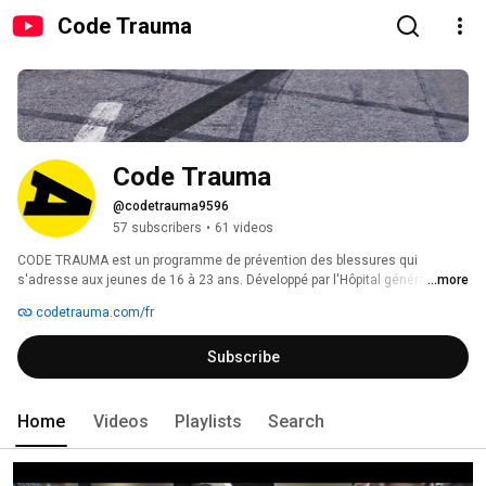
Code Trauma
Code Trauma
@codetrauma9596
57 subscribers
•
61 videos
CODE TRAUMA est un programme de prévention des blessures qui 
s'adresse aux jeunes de 16 à 23 ans. Développé par l'Hôpital général de 
...more
Montréal, il est soutenu par la Fondation de l'Hôpital général de Montréal et 
codetrauma.com/fr
par la Fondation Famille Godin. 
Subscribe
Home
Videos
Playlists
Search