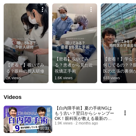
【密着】覗いてみ
【密着！】学会
【密着！】覗いてみ
る？患者から見た近
何してるの？？
る？眼科の新人研修
視矯正手術
医の出張の裏側
像以上に凄すぎた
2K views
1.6K views
633 views
#眼科 #shorts 
Videos
【白内障手術】夏の手術NGは
もう古い？翌日からシャンプー
OK！眼科医が教える最新の白
内障手術
1.9K views
2 months ago
10:27