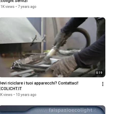
Ecolight Servizi
11K views
•
7 years ago
0:19
Devi riciclare i tuoi apparecchi? Contattaci! 
ECOLICHT.IT
8K views
•
10 years ago