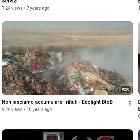
Servizi
7.2K views
•
7 years ago
0:20
Non lasciamo accumulare i rifiuti - Ecolight BtoB
9.2K views
•
10 years ago