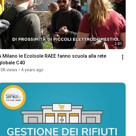
1:01
A Milano le EcoIsole RAEE fanno scuola alla rete 
globale C40
10K views
•
4 years ago