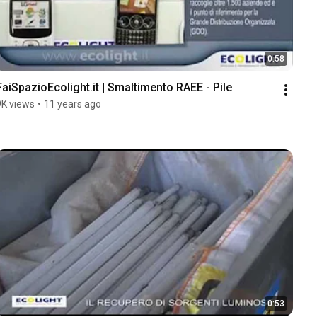
0:58
FaiSpazioEcolight.it | Smaltimento RAEE - Pile
9K views
•
11 years ago
0:53