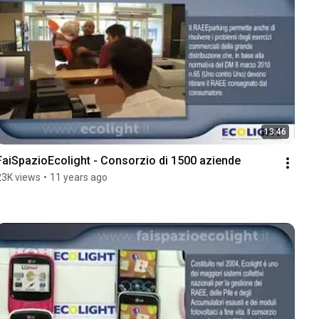
13:46
FaiSpazioEcolight - Consorzio di 1500 aziende
23K views
•
11 years ago