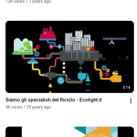
12K views
•
7 years ago
0:14
Siamo gli specialisti del Riciclo - Ecolight.it
9K views
•
10 years ago