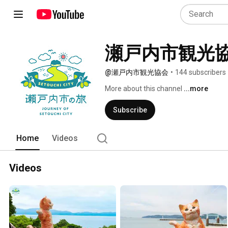
瀬戸内市観光
@瀬戸内市観光協会
•
144 subscribers
More about this channel
...more
Subscribe
Home
Videos
Videos