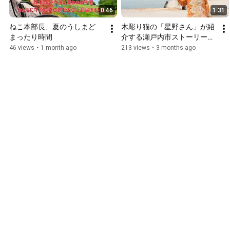
0:46
1:31
ねこ本部長、夏のうしまど　
木彫り猫の「星野さん」が紹
まったり時間
介する瀬戸内市ストーリー　
プロローグ
46 views
•
1 month ago
213 views
•
3 months ago