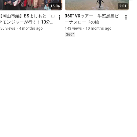
15:04
2:01
【岡山市編】BSよしもと「ロ
360° VRツアー　牛窓黒島ビ
クモンジャーが行く！10分で
ーナスロードの旅
めぐる 宇喜多家の歩き方」本
150 views
•
4 months ago
143 views
•
10 months ago
編完パケ
360°