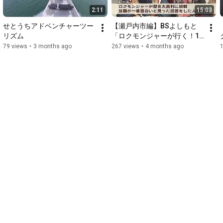
2:11
15:03
せとうちアドベンチャーツー
【瀬戸内市編】BSよしもと
リズム
「ロクモンジャーが行く！10
分でめぐる 宇喜多家の歩き
79 views
•
3 months ago
267 views
•
4 months ago
方」