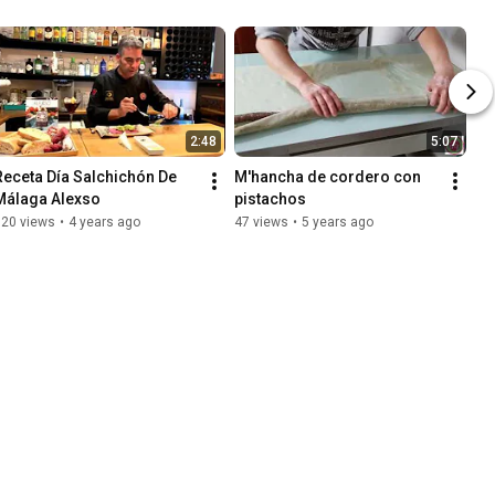
2:48
5:07
Receta Día Salchichón De 
M'hancha de cordero con 
Málaga Alexso
pistachos
120 views
•
4 years ago
47 views
•
5 years ago