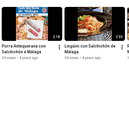
2:18
2:55
Porra Antequerana con 
Lingüini con Salchichón de 
Salchichón e Málaga
Málaga
24 views
•
4 years ago
34 views
•
4 years ago