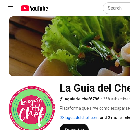
La Guia del Ch
@laguiadelchef6786
•
258 subscribe
Plataforma que sirve como escaparate 
laguiadelchef.com
and 2 more link
Subscribe