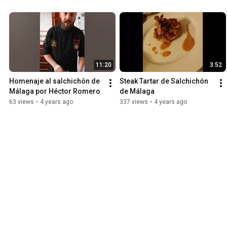
11:20
3:52
Homenaje al salchichón de 
Steak Tartar de Salchichón 
Málaga por Héctor Romero
de Málaga
63 views
•
4 years ago
337 views
•
4 years ago