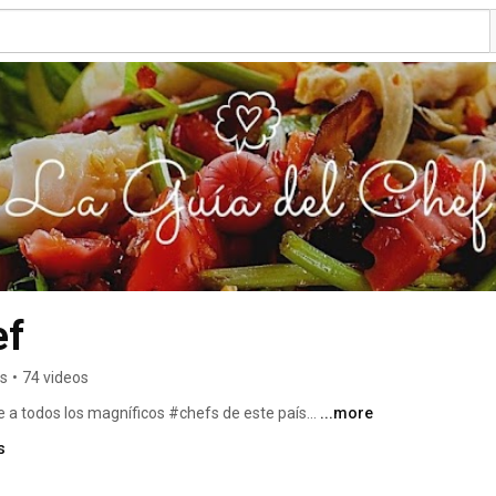
ef
rs
•
74 videos
a todos los magníficos #chefs de este país... 
...more
s