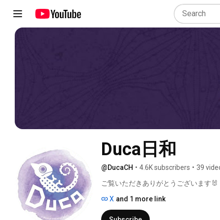
Duca日和
@DucaCH
•
4.6K subscribers
•
39 vide
ご覧いただきありがとうございます🐰 
X
and 1 more link
Subscribe