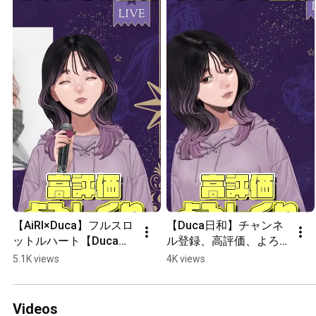
【AiRI×Duca】フルスロ
【Duca日和】チャンネ
ットルハート【Duca日
ル登録、高評価、よろ
和】
しくね！
5.1K views
4K views
Videos