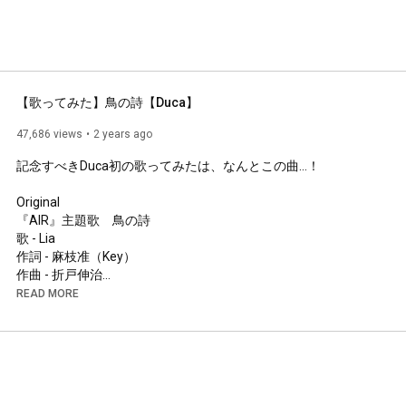
【歌ってみた】鳥の詩【Duca】
47,686 views
2 years ago
記念すべきDuca初の歌ってみたは、なんとこの曲…！

Original

『AIR』主題歌　鳥の詩

歌 - Lia

作詞 - 麻枝准（Key）

作曲 - 折戸伸治

編曲 - 高瀬一矢（I've）

READ MORE
https://www.youtube.com/watch?v=vrOcq...
MOVIE：xこめちゃんx 様

Special Thanks：VISUAL ARTS 様
