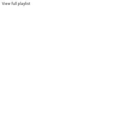
View full playlist
duca.vsinger@gmail.com

#Duca
#でゅっかちゃん
#Duca20th
-------------------------------------------------------------------------