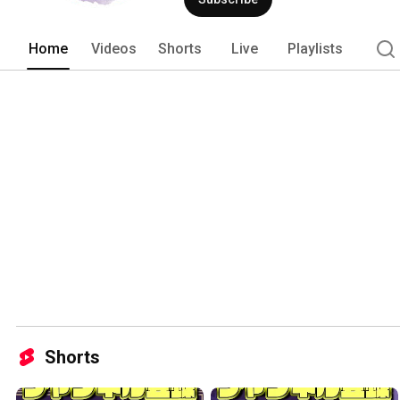
Home
Videos
Shorts
Live
Playlists
Shorts