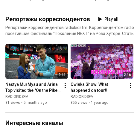
Репортажи корреспондентов
Play all
Репортажи корреспондентов radiokidsfm. Коррепондентом radio
посетившие фестиваль "Поколение NEXT" на Роза Хуторе. Стат
radiokidsfm , можно пройдя школу радиокорресондетов. Информ
690-89-90. Информация также на сайте - www.radiokids.fm
9:41
2:16
Nastya MurMyau and Arina 
Qwinka Show: What 
Top visited the "On the Pike" 
happened on tour!!!
children's football league. 
RADIOKIDSFM
RADIOKIDSFM
vk.com/ontopju...
81 views
•
5 months ago
855 views
•
1 year ago
Интересные каналы