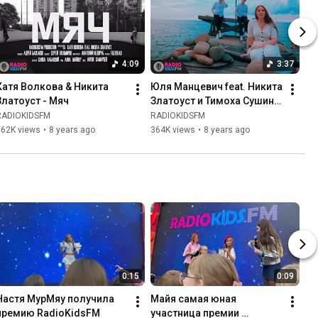
4:09
3:37
Катя Волкова & Никита 
Юля Манцевич feat. Никита 
Златоуст - Мяч
Златоуст и Тимоха Сушин -  
Я Хочу на Море
RADIOKIDSFM
RADIOKIDSFM
862K views
•
8 years ago
364K views
•
8 years ago
0:15
0:09
Настя МурМяу получила 
Майя самая юная 
премию RadioKidsFM
участница премии 