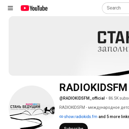
RADIOKIDSFM
@RADIOKIDSFM_official
•
86.5K subs
RADIOKIDSFM - мeждународное детск
show.radiokids.fm
and 5 more link
Subscribe