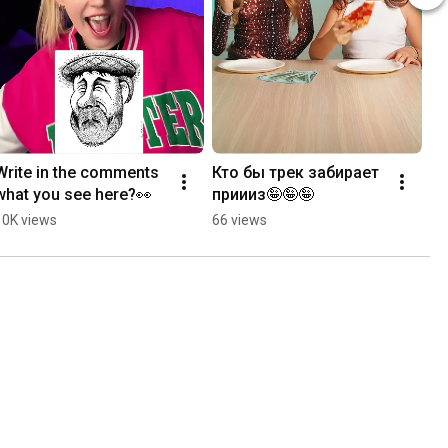
Write in the comments 
Кто бы трек забирает 
what you see here?👀
приииз🤪🤪🤪
10K views
66 views