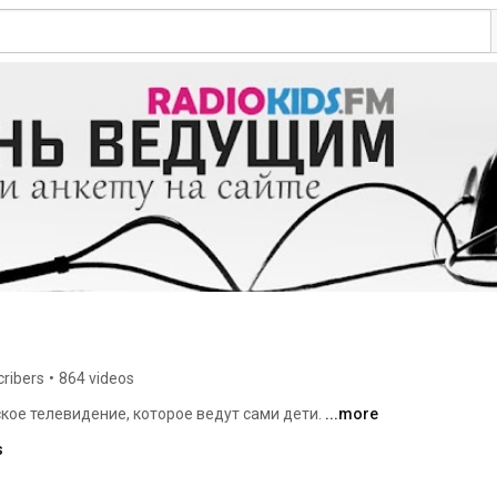
cribers
•
864 videos
ое телевидение, которое ведут сами дети. 
...more
s