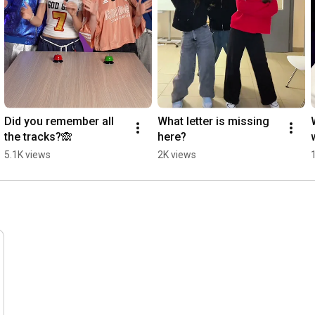
Did you remember all 
What letter is missing 
the tracks?🙈
here?
5.1K views
2K views