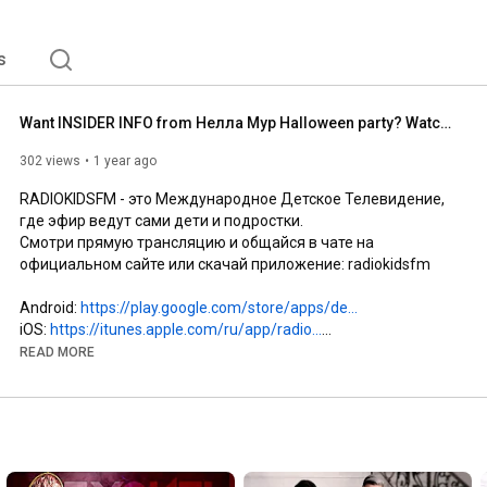
s
Want INSIDER INFO from Нелла Мур Halloween party? Watch This Now!
302 views
1 year ago
RADIOKIDSFM - это Международное Детское Телевидение, 
где эфир ведут сами дети и подростки.

Смотри прямую трансляцию и общайся в чате на 
официальном сайте или скачай приложение: radiokidsfm

Android: 
https://play.google.com/store/apps/de...
iOS: 
https://itunes.apple.com/ru/app/radio...
READ MORE
Официальный сайт: 
http://www.radiokids.fm
ВКонтакте: 
https://vk.com/radiokidsfm
Одноклассники: 
https://ok.ru/radiokidsfm
Facebook: 
https://facebook.com/radiokidsfm
Instagram: 
https://instagram.com/radiokidsfm
E-mail: info@radiokids.fm