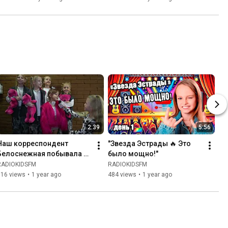
2:39
5:56
Наш корреспондент 
"Звезда Эстрады 🔥 Это 
Белоснежная побывала на 
было мощно!"
”Танцуй Ёлка 3” и взяла 
RADIOKIDSFM
RADIOKIDSFM
интервью у Ми Ми 
116 views
•
1 year ago
484 views
•
1 year ago
Амильки.