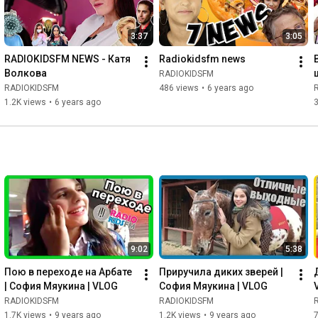
3:37
3:05
RADIOKIDSFM NEWS - Катя 
Radiokidsfm news
Волкова
RADIOKIDSFM
RADIOKIDSFM
486 views
•
6 years ago
1.2K views
•
6 years ago
3
9:02
5:38
Пою в переходе на Арбате 
Приручила диких зверей | 
| София Мяукина | VLOG
София Мяукина | VLOG
RADIOKIDSFM
RADIOKIDSFM
1.7K views
•
9 years ago
1.2K views
•
9 years ago
7