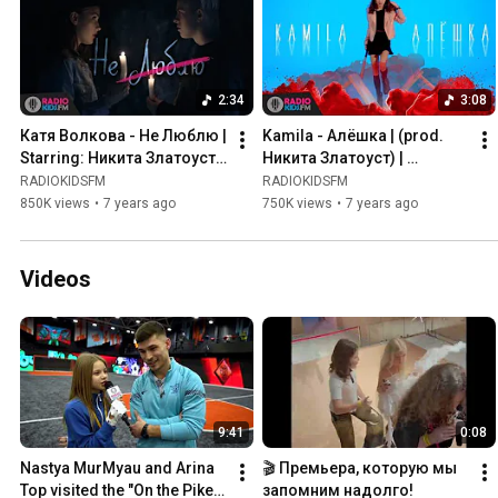
2:34
3:08
Катя Волкова - Не Люблю | 
Kamila - Алёшка | (prod. 
Starring: Никита Златоуст | 
Никита Златоуст) | 
ПРЕМЬЕРА КЛИПА
ПРЕМЬЕРА КЛИПА
RADIOKIDSFM
RADIOKIDSFM
850K views
•
7 years ago
750K views
•
7 years ago
Videos
9:41
0:08
Nastya MurMyau and Arina 
🎬 Премьера, которую мы 
Top visited the "On the Pike" 
запомним надолго!