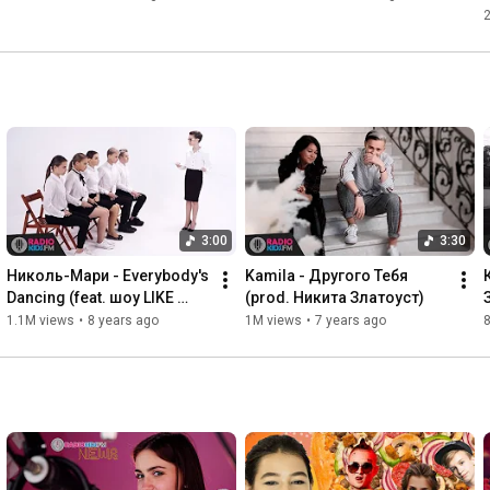
3:00
3:30
Николь-Мари - Everybody's 
Kamila - Другого Тебя 
Dancing (feat. шоу LIKE 
(prod. Никита Златоуст)
Катя Адушкина)
1.1M views
•
8 years ago
1M views
•
7 years ago