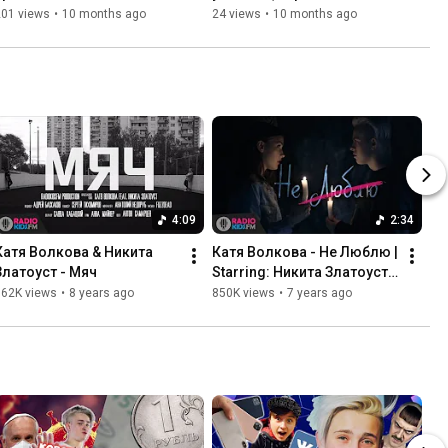
Radiokidsfm
201 views
•
10 months ago
24 views
•
10 months ago
4:09
2:34
Катя Волкова & Никита 
Катя Волкова - Не Люблю | 
Златоуст - Мяч
Starring: Никита Златоуст | 
ПРЕМЬЕРА КЛИПА
862K views
•
8 years ago
850K views
•
7 years ago