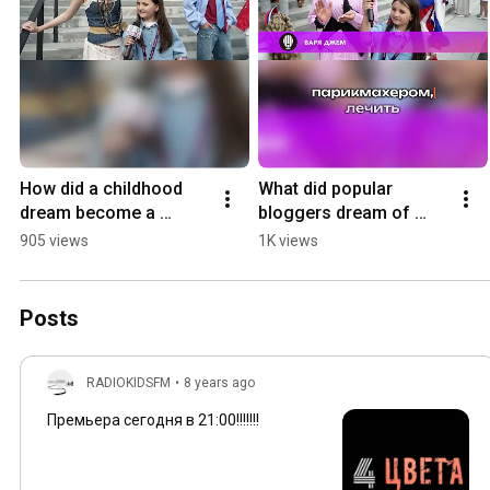
How did a childhood 
What did popular 
dream become a 
bloggers dream of 
lifestyle?
becoming as kids? 
905 views
1K views
Spoiler: not everyone 
wanted to make videos! 
✨
Posts
RADIOKIDSFM
•
8 years ago
Премьера сегодня в 21:00!!!!!!!