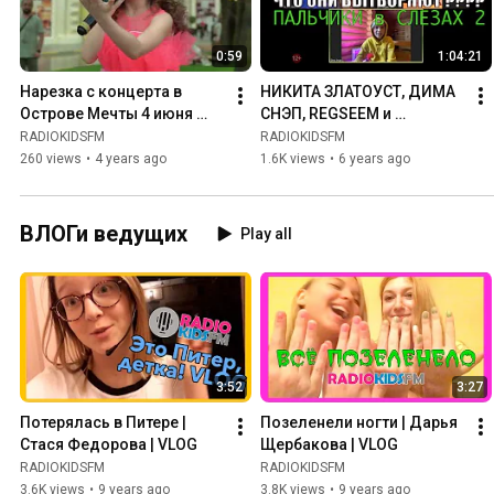
0:59
1:04:21
Нарезка с концерта в 
НИКИТА ЗЛАТОУСТ, ДИМА 
Острове Мечты 4 июня 
СНЭП, REGSEEM и 
2022 г.
GERMANGLASS о Володе 
RADIOKIDSFM
RADIOKIDSFM
XXL ,  в шоу Пальчики в 
260 views
•
4 years ago
1.6K views
•
6 years ago
Слезах 2
ВЛОГи ведущих
Play all
3:52
3:27
Потерялась в Питере | 
Позеленели ногти | Дарья 
Стася Федорова | VLOG
Щербакова | VLOG
RADIOKIDSFM
RADIOKIDSFM
3.6K views
•
9 years ago
3.8K views
•
9 years ago