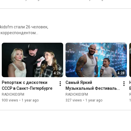
kidsfm стали 26 человек,
ь корреспондентом
ация по телефону - +7985-
4:26
4:28
Репортаж с дискотеки 
Самый Яркий 
СССР в Санкт-Петербурге
Музыкальный Фестиваль 
Зимы 2025 SnowParty2025
RADIOKIDSFM
RADIOKIDSFM
930 views
•
1 year ago
327 views
•
1 year ago