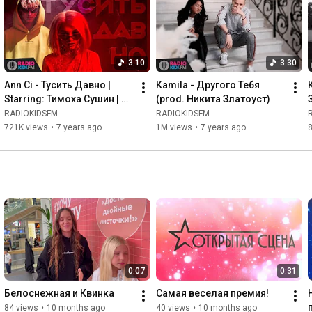
3:10
3:30
Ann Ci - Тусить Давно | 
Kamila - Другого Тебя 
Starring: Тимоха Сушин | 
(prod. Никита Златоуст)
ПРЕМЬЕРА КЛИПА
RADIOKIDSFM
RADIOKIDSFM
721K views
•
7 years ago
1M views
•
7 years ago
0:07
0:31
Белоснежная и Квинка
Самая веселая премия!
84 views
•
10 months ago
40 views
•
10 months ago