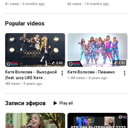
children's football league. 
81 views
•
5 months ago
86 views
•
10 months ago
vk.com/ontopju...
Popular videos
3:40
3:31
Катя Волкова -  Выходной 
Катя Волкова - Пианино
(feat. шоу LIKE Катя 
1.3M views
•
8 years ago
Адушкина)
4M views
•
9 years ago
Записи эфиров
Play all