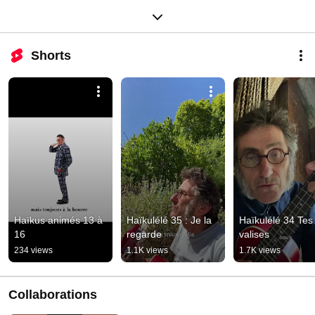
Shorts
Haïkus animés 13 à 
Haïkulélé 35 : Je la 
Haïkulélé 34 Tes 
16
regarde
valises
234 views
1.1K views
1.7K views
Collaborations