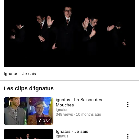
Ignatus - Je sais
Les clips d'ignatus
ignatus - La Saison des
Mouches
ignatus
348 views
10 months ago
3:04
Ignatus - Je sais
ignatus