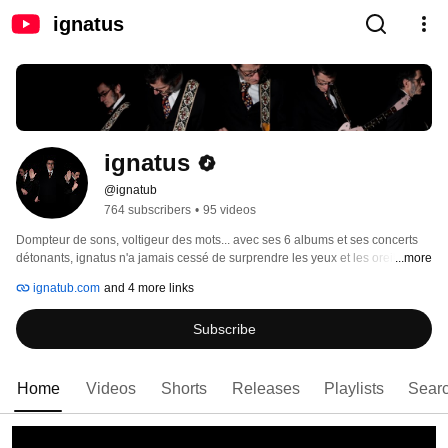
ignatus
ignatus
@ignatub
764 subscribers
•
95 videos
Dompteur de sons, voltigeur des mots... avec ses 6 albums et ses concerts 
détonants, ignatus n'a jamais cessé de surprendre les yeux et les oreilles. 
...more
Ses nombreux clips en animation ont rencontré de grands succès publics 
ignatub.com
and 4 more links
(plusieurs centaines de milliers de vues pour "Les p'tits chiens" et "Dans 
l'herbe") et professionnels (plusieurs prix en festivals, plusieurs primes à la 
Subscribe
qualité du CNC). 
Home
Videos
Shorts
Releases
Playlists
Sear