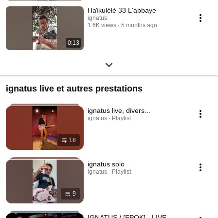
Haïkulélé 33 L'abbaye
ignatus
1.6K views
5 months ago
0:13
ignatus live et autres prestations
ignatus live, divers...
ignatus · Playlist
18
ignatus solo
ignatus · Playlist
9
IGNATUS / [EPOK] - LIVE