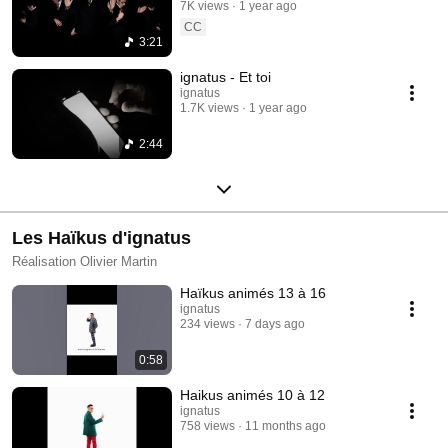
7K views
1 year ago
CC
3:21
ignatus - Et toi
ignatus
1.7K views
1 year ago
2:44
Les Haïkus d'ignatus
Réalisation Olivier Martin
Haïkus animés 13 à 16
ignatus
234 views
7 days ago
0:58
Haikus animés 10 à 12
ignatus
758 views
11 months ago