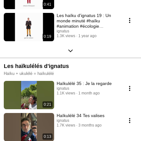
0:41
Les haïku d'ignatus 19 : Un
monde minuté #haïku
#animation #écologie
#capitalisme
ignatus
1.3K views
1 year ago
0:19
Les haïkulélés d'ignatus
Haïku + ukulélé = haïkulélé
Haïkulélé 35 : Je la regarde
ignatus
1.1K views
1 month ago
0:21
Haïkulélé 34 Tes valises
ignatus
1.7K views
3 months ago
0:13