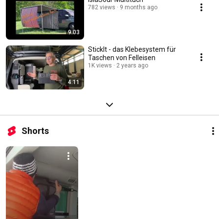
782 views
9 months ago
9:03
StickIt - das Klebesystem für
Taschen von Felleisen
1K views
2 years ago
4:11
Shorts