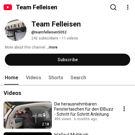
Team Felleisen
Team Felleisen
@teamfelleisen5052
242 subscribers
•
11 videos
More about this channel
...more
Subscribe
Home
Videos
Shorts
Search
Videos
Die herausnehmbaren
Fenstertaschen für den IDBuzz
- Schritt für Schritt Anleitung
495 views
6 months ago
2:18
IslaSoul-Multituch