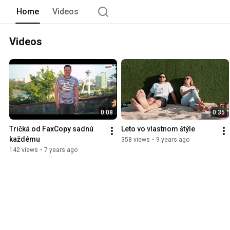
Home
Videos
Videos
0:08
0:35
Tričká od FaxCopy sadnú 
Leto vo vlastnom štýle
každému
358 views
•
9 years ago
142 views
•
7 years ago