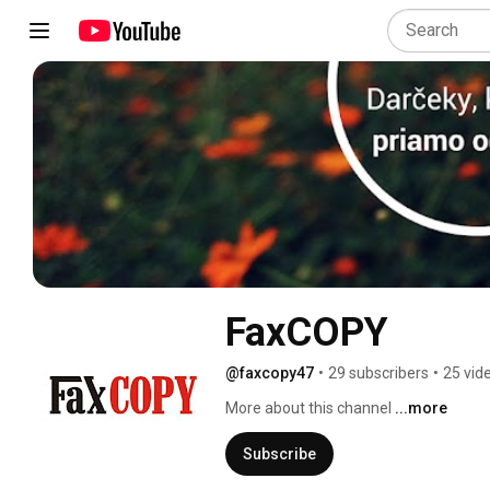
FaxCOPY
@faxcopy47
•
29 subscribers
•
25 vid
More about this channel
...more
Subscribe