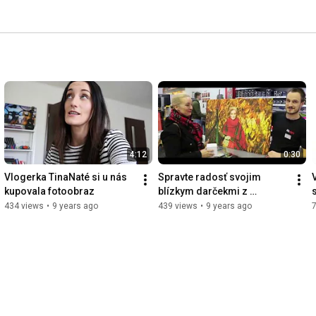
4:12
0:30
Vlogerka TinaNaté si u nás 
Spravte radosť svojim 
kupovala fotoobraz
blízkym darčekmi z 
FaxCOPY (OC Mlyny Nitra 
434 views
•
9 years ago
439 views
•
9 years ago
7
2016)