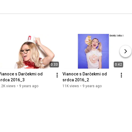
0:33
0:42
Vianoce s Darčekmi od 
Vianoce s Darčekmi od 
srdca 2016_3
srdca 2016_2
.2K views
•
9 years ago
11K views
•
9 years ago