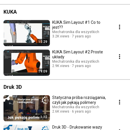
KUKA
KUKA Sim Layout #1 Co to
jest??
Mechatronika dla wszystkich
3.2K views
7 years ago
15:29
KUKA Sim Layout #2 Proste
układy
Mechatronika dla wszystkich
2.9K views
7 years ago
19:09
Druk 3D
Statyczna próba rozciągania,
czyli jak pękają polimery
Mechatronika dla wszystkich
2.6K views
6 years ago
1:12
Druk 3D - Drukowanie wazy