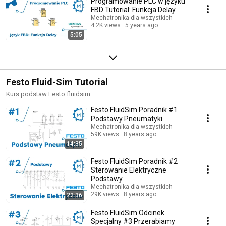
Programowanie PLC w języku
FBD Tutorial: Funkcja Delay
Mechatronika dla wszystkich
4.2K views
5 years ago
5:05
Festo Fluid-Sim Tutorial
Kurs podstaw Festo fluidsim
Festo FluidSim Poradnik #1
Podstawy Pneumatyki
Mechatronika dla wszystkich
59K views
8 years ago
14:35
Festo FluidSim Poradnik #2
Sterowanie Elektryczne
Podstawy
Mechatronika dla wszystkich
29K views
8 years ago
22:36
Festo FluidSim Odcinek
Specjalny #3 Przerabiamy