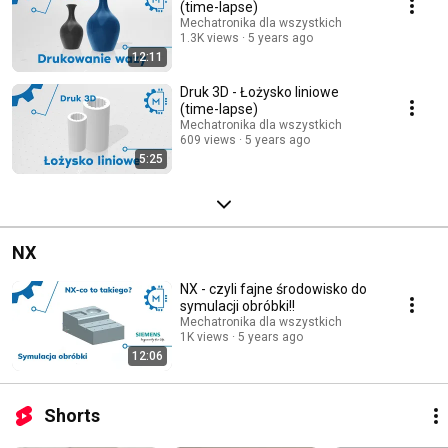
(time-lapse)
Mechatronika dla wszystkich
1.3K views
5 years ago
12:11
Druk 3D - Łożysko liniowe
(time-lapse)
Mechatronika dla wszystkich
609 views
5 years ago
5:25
NX
NX - czyli fajne środowisko do
symulacji obróbki!!
Mechatronika dla wszystkich
1K views
5 years ago
12:06
Shorts