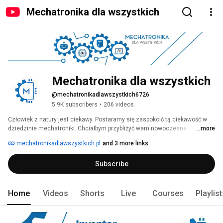
Mechatronika dla wszystkich
Mechatronika dla wszystkich
@mechatronikadlawszystkich6726
5.9K subscribers
•
206 videos
Człowiek z natury jest ciekawy. Postaramy się zaspokoić tą ciekawość w 
dziedzinie mechatroniki. Chciałbym przybliżyć wam nowoczesne 
...more
technologie, podstawy różnego typu programów jak i małe oraz trochę 
mechatronikadlawszystkich.pl
and 3 more links
większe roboty. Zapraszamy was do niezwykłego świata Mechatroniki!!! 
Subscribe
Home
Videos
Shorts
Live
Courses
Playlis