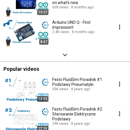
on what's new
608 views
8 months ago
19:37
Arduino UNO Q - First
impression!
2.4K views
8 months ago
8:47
Popular videos
Festo FluidSim Poradnik #1
Podstawy Pneumatyki
59K views
8 years ago
14:35
Festo FluidSim Poradnik #2
Sterowanie Elektryczne
Podstawy
29K views
8 years ago
22:36