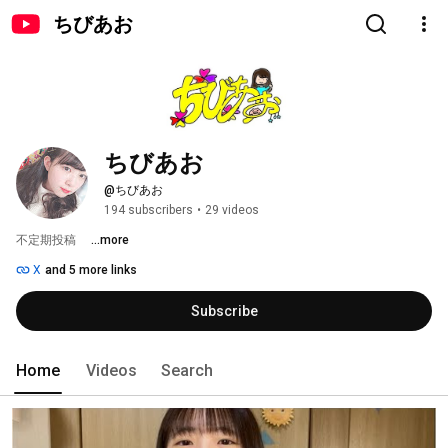
ちびあお
ちびあお
@ちびあお
194 subscribers
•
29 videos
不定期投稿　 
...more
X
and 5 more links
Subscribe
Home
Videos
Search