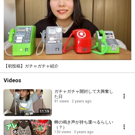
【初投稿】ガチャガチャ紹介
Videos
ガチャガチャ開封して大興奮し
た日
91 views
2 years ago
11:19
蝉の鳴き声が持ち運べるらしい
（？）
130 views
3 years ago