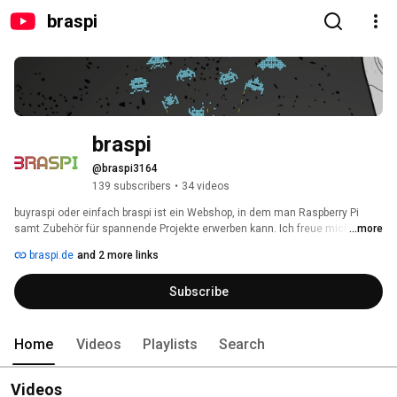
braspi
braspi
@braspi3164
139 subscribers
•
34 videos
buyraspi oder einfach braspi ist ein Webshop, in dem man Raspberry Pi 
samt Zubehör für spannende Projekte erwerben kann. Ich freue mich auf 
...more
Sie! 
braspi.de
and 2 more links
Subscribe
Home
Videos
Playlists
Search
Videos