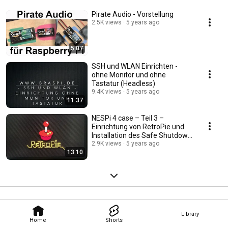
Pirate Audio - Vorstellung
2.5K views
5 years ago
5:07
SSH und WLAN Einrichten -
ohne Monitor und ohne
Tastatur (Headless)
9.4K views
5 years ago
11:37
NESPi 4 case – Teil 3 –
Einrichtung von RetroPie und
Installation des Safe Shutdown
Skripts
2.9K views
5 years ago
13:10
Library
Home
Shorts