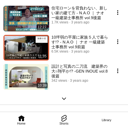
住宅ローンを背負わない、新し
い家の建て方 - N.A.O ｜ ナオ
一級建築士事務所 vol.9後篇
1.7K views
3 years ago
12:27
10坪弱の平屋に家族５人で暮ら
す!? - N.A.O ｜ ナオ 一級建築
士事務所 vol.9前篇
6.5K views
3 years ago
11:35
設計と写真の二刀流 建築界の
大○翔平か!? -GEN INOUE vol.8
後篇
342 views
3 years ago
10:39
Library
Home
Shorts