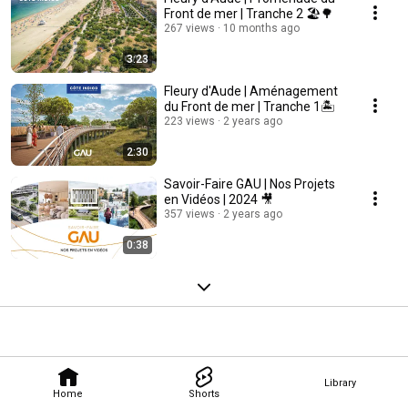
Front de mer | Tranche 2 🏖️​🌳​
267 views
10 months ago
3:23
Fleury d'Aude | Aménagement
du Front de mer | Tranche 1🏝️​
223 views
2 years ago
2:30
Savoir-Faire GAU | Nos Projets
en Vidéos | 2024 ​🎥​
357 views
2 years ago
0:38
Library
Home
Shorts