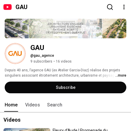
GAU
GAU
@gau_agence
9 subscribers
•
16 videos
Depuis 40 ans, l’agence GAU (ex Atelier Garcia-Diaz) réalise des projets 
singuliers associant étroitement architecture, urbanisme et paysage, dans 
...more
une démarche globale de développement durable. 
Subscribe
Home
Videos
Search
Videos
Fleury d'Aude | Promenade du