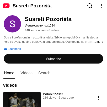
Susreti Pozorišta
Susreti Pozorišta
@susretipozorista1524
148 subscribers
•
8 videos
Susreti profesionalnih pozorišta lutaka Srbije su republička manifestacija 
koja se svake godine održava u drugom gradu. Ove godine će organizator 
...more
51. Susreta biti "Pozorište za decu Kragujevac", a predstave će biti 
Facebook
emitovane onlajn od 20. - 28. aprila, 2021. godine. 
Subscribe
Home
Videos
Search
Videos
Bambi teaser
186 views
5 years ago