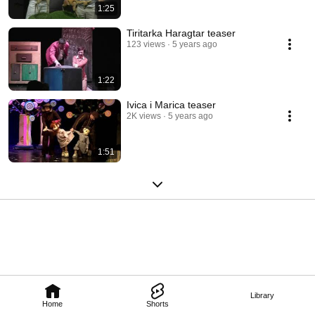
1:25
Tiritarka Haragtar teaser
123 views
5 years ago
1:22
Ivica i Marica teaser
2K views
5 years ago
1:51
Library
Home
Shorts