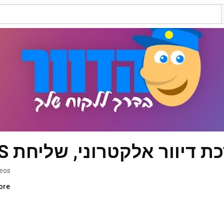
וור אלקטרוני, שליחת SMS ודפי נחיתה
deos
ore