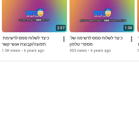
לדף הפייסבוק שלנו:

https://www.facebook.com/hadavarcoil
2:57
1:30
הערוץ שלנו ביוטיוב:

https://www.youtube.com/user/hadavarcoil
איך בונים משפך שיווקי? כיצד 
כיצד לשלוח סמס לרשימה של 
כיצד לשלוח סמס לרשימת 
לשלוח סדרה של מסרים 
מספרי טלפון
תפוצה/קבוצת אנשי קשר
1.5K views
•
6 years ago
303 views
•
6 years ago