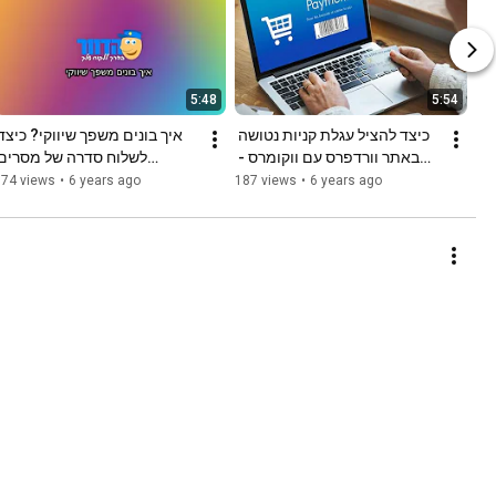
5:48
5:54
כיצד להציל עגלת קניות נטושה 
באתר וורדפרס עם ווקומרס - 
שליחת מייל וסמס ללקוחות 
שתהפוך לידים למכירות
174 views
•
6 years ago
187 views
•
6 years ago
שנטשו באופן אוטומטי