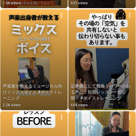
1.5K views
603 views
声楽家が教えるミュージカル向
定番曲にして難曲！パワーのあ
けミックスボイス #ボイストレ
る声に！対面レッスン一部公
ーニング
開！ #ボイストレーニング
2.2K views
694 views