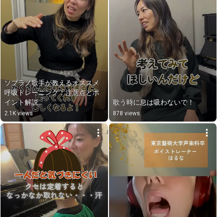
ソプラノ歌手が教えるオススメ
呼吸トレーニング！注意点とポ
イント解説。
歌う時に息は吸わないで！
2.1K views
878 views