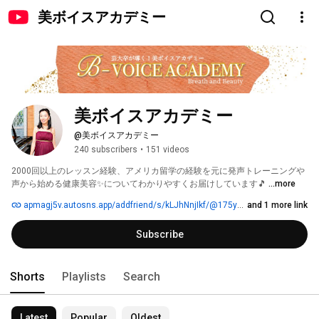
美ボイスアカデミー
美ボイスアカデミー
@美ボイスアカデミー
240 subscribers
•
151 videos
2000回以上のレッスン経験、アメリカ留学の経験を元に発声トレーニングや
声から始める健康美容✨についてわかりやすくお届けしています🎵 
...more
apmagj5v.autosns.app/addfriend/s/kLJhNnjIkf/@175yinwe
and 1 more link
Subscribe
Shorts
Playlists
Search
Latest
Popular
Oldest