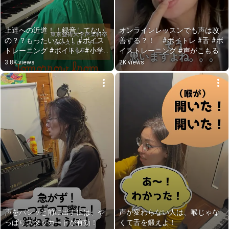
上達への近道！！録音してない
オンラインレッスンでも声は改
の？？もったいない！ #ボイス
善する？！　#ボイトレ #舌 #ボ
トレーニング #ボイトレ #小学
イストレーニング #声がこもる
生ボイトレ
3.8K views
2K views
声をバシッと前に出すには、や
声が変わらない人は、喉じゃな
っぱりスタッカートが有効！
くて舌を鍛えよ！