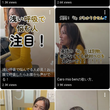
1.3K views
2.6K views
浅い呼吸で悩んでる人必見！お
腹で呼吸したらお腹から声がで
る！
Caro mio benの歌い方。
2.3K views
3.9K views