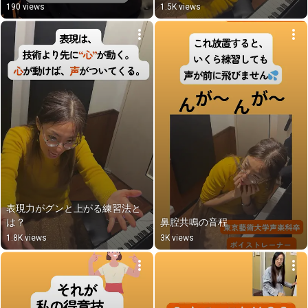
190 views
1.5K views
表現力がグンと上がる練習法と
は？
鼻腔共鳴の音程
1.8K views
3K views