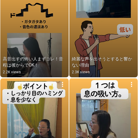
高音出すの怖い人まずコレ！音
綺麗な声を出そうとすると響か
程は後からでOK！
ない理由
2.2K views
2.3K views