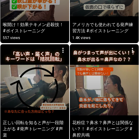
喉開け！効果テキメン必殺技！ 
アメリカでも使われてる発声練
#ボイストレーニング
習方法 #ボイストレーニング
557 views
1.4K views
正しい回転を知ると声が一段階
花粉症？鼻水？鼻声とは関係な
上がる #発声トレーニング #声
い？！ #ボイストレーニング #
楽
鼻腔共鳴