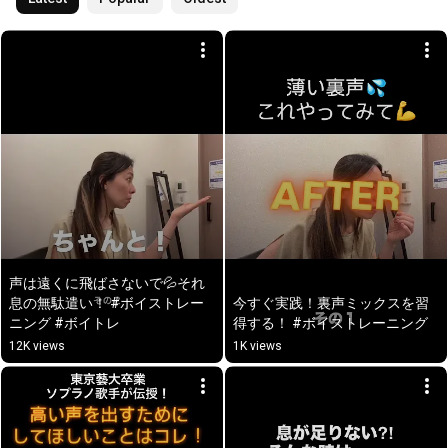
声は遠くに飛ばさないで💦それ
息の無駄遣い！ #ボイストレー
今すぐ実践！裏声ミックスを習
ニング #ボイトレ
得する！ #ボイストレーニング
12K views
1K views