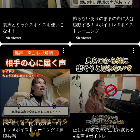
飾らないありのままの声に人は
裏声とミックスボイスを使いこ
感動する！ #ボイトレ #ボイス
なす！
トレーニング
1.9K views
1.5K views
声の通り道、開ける方法　#ボイ
トレ #ボイストレーニング #鼻
正しい呼吸で声が生まれ変わる 
腔共鳴
#発声 #ボイトレ