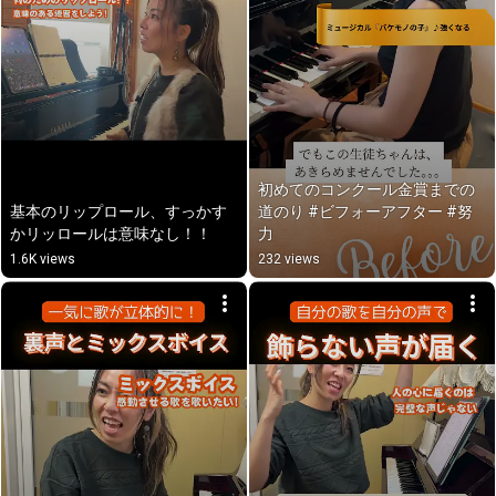
初めてのコンクール金賞までの
基本のリップロール、すっかす
道のり #ビフォーアフター #努
かリッロールは意味なし！！
力
1.6K views
232 views