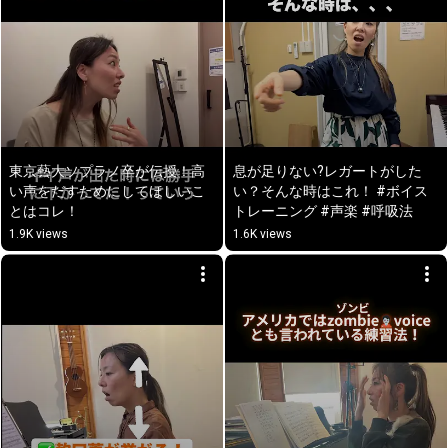
東京藝大ソプラノ卒が伝授！高
息が足りない?レガートがした
い声をだすためにしてほしいこ
い？そんな時はこれ！ #ボイス
とはコレ！
トレーニング #声楽 #呼吸法
1.9K views
1.6K views