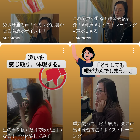
これで声が通る！練習法を紹
めざせ通る声！ハミングは響か
介！#鼻声 #ボイストレーニング 
せる場所がポイント！
#声がこもる
602 views
1.5K views
重力使って！喉声解消。楽に声
生の声を聴くだけで歌が上手く
出す練習方法 #ボイストレーニ
なる！ぜひ体験してみて！
ング