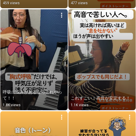
459 views
477 views
呼吸に悩みがあるならこれやっ
て！！
これすごい！高音が安定する！
1.8K views
1.1K views