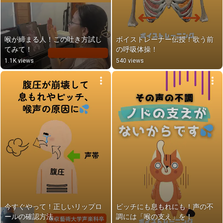
喉が締まる人！この吐き方試し
ボイストレーナー伝授！歌う前
てみて！
の呼吸体操！
1.1K views
540 views
今すぐやって！正しいリップロ
ピッチにも息もれにも！声の不
ールの確認方法。
調には「喉の支え」を！