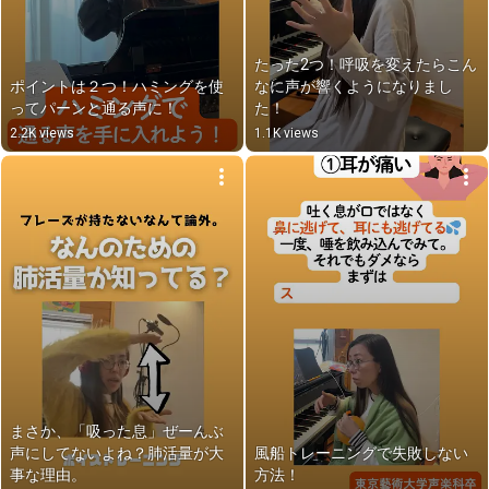
たった2つ！呼吸を変えたらこん
ポイントは２つ！ハミングを使
なに声が響くようになりまし
ってパーンと通る声に！
た！
2.2K views
1.1K views
まさか、「吸った息」ぜーんぶ
声にしてないよね？肺活量が大
風船トレーニングで失敗しない
事な理由。
方法！