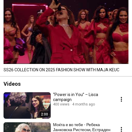
SS26 COLLECTION ON 2025 FASHION SHOW WITH MAJA KEUC
Videos
“Power is in You” – Lisca
campaign
400 views
4 months ago
2:00
Моќта е во тебе - Ребека
Јанковска Ристески, Естраден