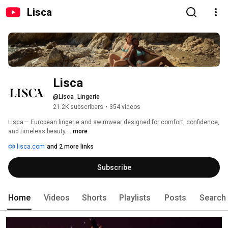
Lisca
Lisca
@Lisca_Lingerie
21.2K subscribers
•
354 videos
Lisca – European lingerie and swimwear designed for comfort, confidence, 
and timeless beauty. 
...more
lisca.com
and 2 more links
Subscribe
Home
Videos
Shorts
Playlists
Posts
Search