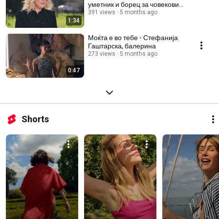
уметник и борец за човекови
права
391 views
5 months ago
1:34
Моќта е во тебе - Стефанија
Гаштарска, балерина
273 views
5 months ago
0:47
Shorts