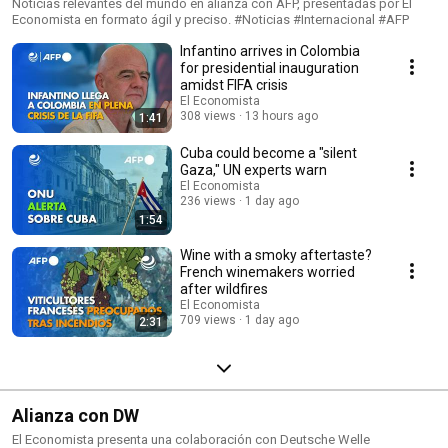
Noticias relevantes del mundo en alianza con AFP, presentadas por El
Economista en formato ágil y preciso. #Noticias #Internacional #AFP
Infantino arrives in Colombia
for presidential inauguration
amidst FIFA crisis
El Economista
308 views
13 hours ago
1:41
Cuba could become a "silent
Gaza," UN experts warn
El Economista
236 views
1 day ago
1:54
Wine with a smoky aftertaste?
French winemakers worried
after wildfires
El Economista
709 views
1 day ago
2:31
Alianza con DW
El Economista presenta una colaboración con Deutsche Welle