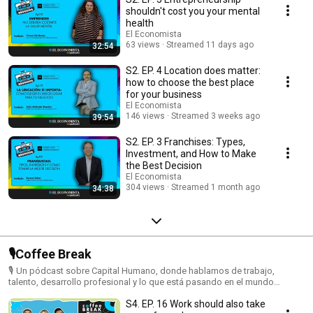
shouldn't cost you your mental
health
El Economista
63 views
Streamed 11 days ago
32:54
S2. EP. 4 Location does matter:
how to choose the best place
for your business
El Economista
146 views
Streamed 3 weeks ago
39:54
S2. EP. 3 Franchises: Types,
Investment, and How to Make
the Best Decision
El Economista
304 views
Streamed 1 month ago
34:38
🎙️Coffee Break
🎙️ Un pódcast sobre Capital Humano, donde hablamos de trabajo,
talento, desarrollo profesional y lo que está pasando en el mundo
laboral, en México y más allá. Desde cómo crecemos en nuestra carrera
S4. EP. 16 Work should also take
hasta cómo cambian las empresas y las formas de trabajar. Ideas,