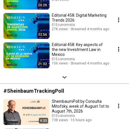
20:29
Streamed 3 months ago
Editorial 458: Digital Marketing
Trends 2026
El Economista
27K views
Streamed 4 months ago
32:54
Editorial 458: Key aspects of
the new Investment Law in
Mexico
El Economista
156 views
Streamed 4 months ago
21:32
#SheinbaumTrackingPoll
SheinbaumPoll by Consulta
Mitofsky, week of August 1st to
August 7th, 2026
El Economista
738 views
15 hours ago
4:33