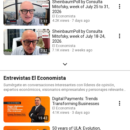
SheinbaumPoll by Consulta
Mitofsky, week of July 25 to 31,
2026
El Economista
4.2K views
7 days ago
7:32
SheinbaumPoll by Consulta
Mitofsky, week of July 18-24,
2026.
El Economista
7.1K views
2 weeks ago
7:32
Entrevistas El Economista
Sumérgete en conversaciones Interesantes con líderes de opinión,
expertos económicos, visionarios empresariales y personajes relevantes
de la cultura nacional e internacional que comparten insights sobre el
Digital Payments: Trends
mundo financiero y los desafíos actuales. Mantente al tanto de análisis
profundos y perspectivas únicas que moldean nuestro entorno
Transforming Businesses
económico. ¡No te pierdas ninguna entrevista clave para entender el
El Economista
4.1K views
pulso económico actual y futuro! 🌍💼🎙️ www.eleconomista.com.mx
3 days ago
15:42
50 years of ULA: Evolution,