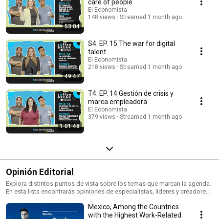
historias y charlas para entender mejor el mundo del trabajo de hoy.
care of people
El Economista
148 views
Streamed 1 month ago
53:04
S4. EP. 15 The war for digital
talent
El Economista
218 views
Streamed 1 month ago
49:47
T4. EP. 14 Gestión de crisis y
marca empleadora
El Economista
379 views
Streamed 1 month ago
1:01:48
Opinión Editorial
Explora distintos puntos de vista sobre los temas que marcan la agenda.
En esta lista encontrarás opiniones de especialistas, líderes y creadores
con perspectiva.
Mexico, Among the Countries
with the Highest Work-Related