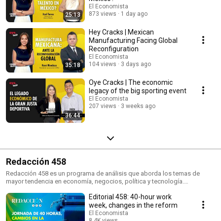
El Economista
873 views
1 day ago
25:13
Hey Cracks | Mexican
Manufacturing Facing Global
Reconfiguration
El Economista
104 views
3 days ago
35:18
Oye Cracks | The economic
legacy of the big sporting event
El Economista
207 views
3 weeks ago
36:44
Redacción 458
Redacción 458 es un programa de análisis que aborda los temas de
mayor tendencia en economía, negocios, política y tecnología.
Conducido por especialistas de El Economista, este espacio ofrece una
Editorial 458: 40-hour work
visión profunda y fundamentada sobre los acontecimientos que están
marcando la agenda informativa.
week, changes in the reform
El Economista
8.4K views