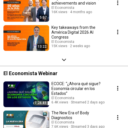
achievements and vision
El Economista
16K views
4 months ago
5:07
Key takeaways from the
América Digital 2026 AI
Congress
El Economista
15K views
2 weeks ago
13:22
El Economista Webinar
ECOCE: “¿Ahora qué sigue?
Economía circular en los
Estados”
El Economista
6.4K views
Streamed 2 days ago
1:26:41
The New Era of Body
Diagnostics
El Economista
7.6K views
Streamed 3 days ago