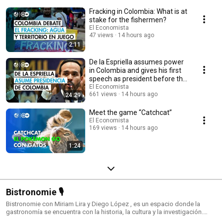
Fracking in Colombia: What is at
stake for the fishermen?
El Economista
47 views
14 hours ago
2:11
De la Espriella assumes power
in Colombia and gives his first
speech as president before the
mili...
El Economista
661 views
14 hours ago
24:29
Meet the game “Catchcat”
El Economista
169 views
14 hours ago
1:24
Bistronomie 🎙️
Bistronomie con Miriam Lira y Diego López , es un espacio donde la
gastronomía se encuentra con la historia, la cultura y la investigación.
Cada episodio reúne a chefs, expertos y apasionados de la cocina para