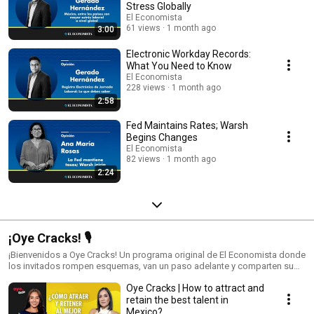
Stress Globally
El Economista
61 views
1 month ago
3:00
Electronic Workday Records:
What You Need to Know
El Economista
228 views
1 month ago
2:58
Fed Maintains Rates; Warsh
Begins Changes
El Economista
82 views
1 month ago
2:24
¡Oye Cracks! 🎙️
¡Bienvenidos a Oye Cracks! Un programa original de El Economista donde
los invitados rompen esquemas, van un paso adelante y comparten su
visión como expertos en diversos temas. Acompáñanos cada semana y
Oye Cracks | How to attract and
escucha las conversaciones que inspiran, retan y sorprenden. Disponible
en tu plataforma favorita.
retain the best talent in
Mexico?