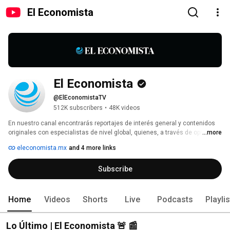
El Economista
El Economista
@ElEconomistaTV
512K subscribers
•
48K videos
En nuestro canal encontrarás reportajes de interés general y contenidos 
originales con especialistas de nivel global, quienes, a través de opiniones 
...more
expertas, te explicarán de manera sencilla el mundo de la economía y las 
eleconomista.mx
and 4 more links
finanzas, y cómo estas impactan directamente tu bolsillo. 
Subscribe
Home
Videos
Shorts
Live
Podcasts
Playli
Lo Último | El Economista 🚨 📰