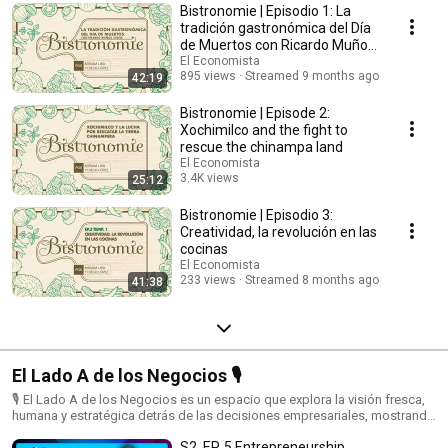
Bistronomie | Episodio 1: La
explorar los sabores, tradiciones e historias detrás de los platillos
mexicanos e internacionales. Desde recetas emblemáticas hasta análisis
tradición gastronómica del Día
de la industria alimentaria, Bistronomie celebra la comida como un reflejo
de Muertos con Ricardo Muñoz
de identidad, creatividad y patrimonio cultural.
Zurita
El Economista
895 views
Streamed 9 months ago
42:19
Bistronomie | Episode 2:
Xochimilco and the fight to
rescue the chinampa land
El Economista
3.4K views
25:12
Streamed 9 months ago
Bistronomie | Episodio 3:
Creatividad, la revolución en las
cocinas
El Economista
233 views
Streamed 8 months ago
41:38
El Lado A de los Negocios 🎙️
🎙️ El Lado A de los Negocios es un espacio que explora la visión fresca,
humana y estratégica detrás de las decisiones empresariales, mostrando
la otra cara del mundo corporativo.
S2. EP. 5 Entrepreneurship