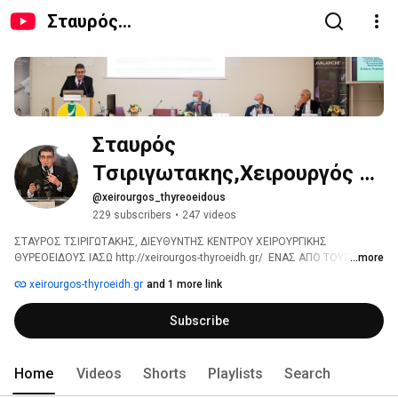
Σταυρός
Τσιριγωτακης,Χειρουργός
ΘυρεοειδούςMD,FACS
Σταυρός 
Τσιριγωτακης,Χειρουργός 
ΘυρεοειδούςMD,FACS
@xeirourgos_thyreoeidous
229 subscribers
•
247 videos
ΣΤΑΥΡΟΣ ΤΣΙΡΙΓΩΤΑΚΗΣ, ΔΙΕΥΘΥΝΤΗΣ ΚΕΝΤΡΟΥ ΧΕΙΡΟΥΡΓΙΚΗΣ 
ΘΥΡΕΟΕΙΔΟΥΣ ΙΑΣΩ http://xeirourgos-thyroeidh.gr/  ΕΝΑΣ ΑΠΟ ΤΟΥΣ 
...more
ΕΠΙΛΕΚΤΟΥΣ ΧΕΙΡΟΥΡΓΟΥΣ ΤΗΣ ΧΩΡΑΣ 
xeirourgos-thyroeidh.gr
and 1 more link
Subscribe
Home
Videos
Shorts
Playlists
Search